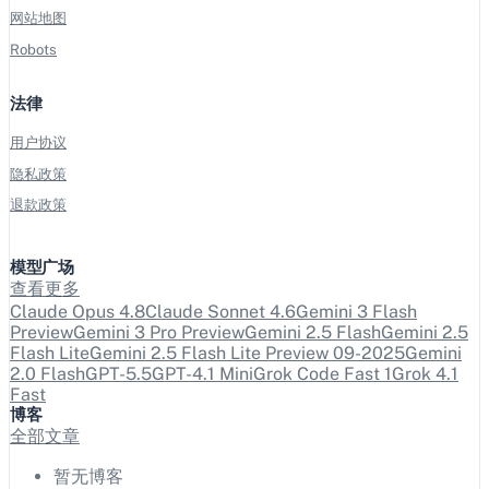
网站地图
Robots
法律
用户协议
隐私政策
退款政策
模型广场
查看更多
Claude Opus 4.8
Claude Sonnet 4.6
Gemini 3 Flash
Preview
Gemini 3 Pro Preview
Gemini 2.5 Flash
Gemini 2.5
Flash Lite
Gemini 2.5 Flash Lite Preview 09-2025
Gemini
2.0 Flash
GPT-5.5
GPT-4.1 Mini
Grok Code Fast 1
Grok 4.1
Fast
博客
全部文章
暂无博客