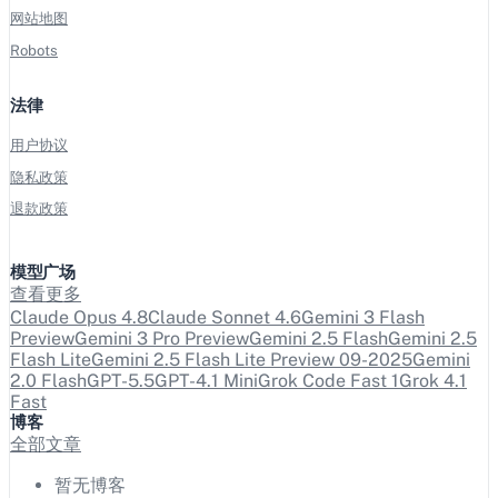
网站地图
Robots
法律
用户协议
隐私政策
退款政策
模型广场
查看更多
Claude Opus 4.8
Claude Sonnet 4.6
Gemini 3 Flash
Preview
Gemini 3 Pro Preview
Gemini 2.5 Flash
Gemini 2.5
Flash Lite
Gemini 2.5 Flash Lite Preview 09-2025
Gemini
2.0 Flash
GPT-5.5
GPT-4.1 Mini
Grok Code Fast 1
Grok 4.1
Fast
博客
全部文章
暂无博客