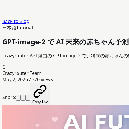
Back to Blog
日本語
Tutorial
GPT-image-2 で AI 未来の赤ちゃ
Crazyrouter API 経由の GPT-image-2 で、将来の赤
C
Crazyrouter Team
May 2, 2026
/
370
views
Share:
Copy link