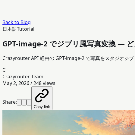
Back to Blog
日本語
Tutorial
GPT-image-2 でジブリ風写真変換 
Crazyrouter API 経由の GPT-image-2 で写
C
Crazyrouter Team
May 2, 2026
/
248
views
Share:
Copy link