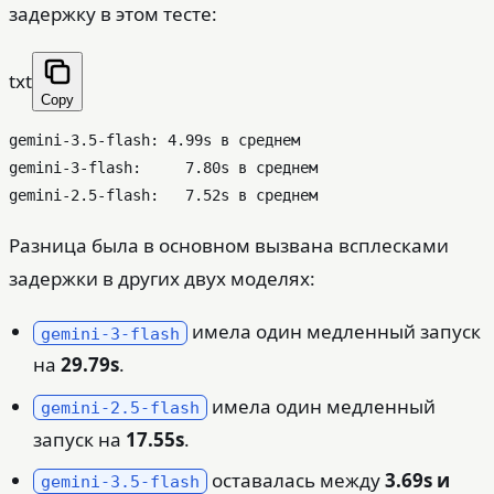
задержку в этом тесте:
txt
Copy
gemini-3.5-flash: 4.99s в среднем

gemini-3-flash:     7.80s в среднем

Разница была в основном вызвана всплесками
задержки в других двух моделях:
имела один медленный запуск
gemini-3-flash
на
29.79s
.
имела один медленный
gemini-2.5-flash
запуск на
17.55s
.
оставалась между
3.69s и
gemini-3.5-flash