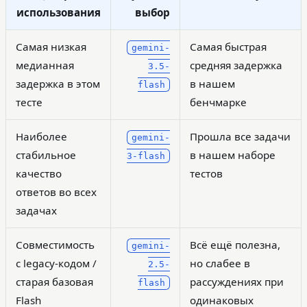
использования
выбор
Самая низкая
Самая быстрая
gemini-
медианная
средняя задержка
3.5-
задержка в этом
в нашем
flash
тесте
бенчмарке
Наиболее
Прошла все задачи
gemini-
стабильное
в нашем наборе
3-flash
качество
тестов
ответов во всех
задачах
Совместимость
Всё ещё полезна,
gemini-
с legacy-кодом /
но слабее в
2.5-
старая базовая
рассуждениях при
flash
Flash
одинаковых