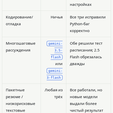
настройках
Кодирование/
Ничья
Все три исправили
отладка
Python-баг
корректно
Многошаговые
Обе решили тест
gemini-
рассуждения
расписания; 2.5
3.5-
Flash обрезалась
flash
или
дважды
gemini-
3-flash
Пакетные
Любая из
Все работали, но
резюме /
трёх
новые модели
низкорисковые
выдали более
текстовые
чистый результат