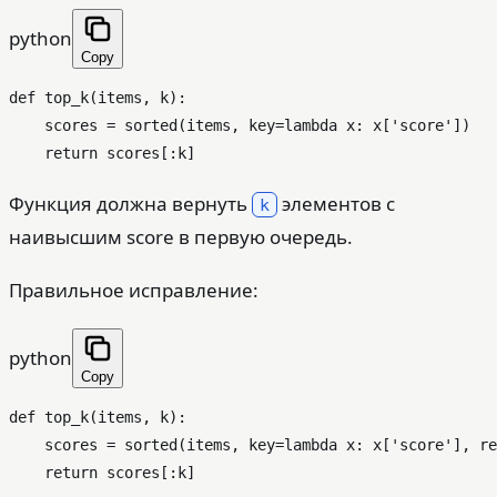
python
Copy
def
top_k
(
items, k
):

    scores = 
sorted
(items, key=
lambda
 x: x[
'score'
])

return
Функция должна вернуть
элементов с
k
наивысшим score в первую очередь.
Правильное исправление:
python
Copy
def
top_k
(
items, k
):

    scores = 
sorted
(items, key=
lambda
 x: x[
'score'
], re
return