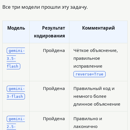
Все три модели прошли эту задачу.
Модель
Результат
Комментарий
кодирования
Пройдена
Чёткое объяснение,
gemini-
правильное
3.5-
исправление
flash
reverse=True
Пройдена
Правильный код и
gemini-
немного более
3-flash
длинное объяснение
Пройдена
Правильно и
gemini-
лаконично
2.5-