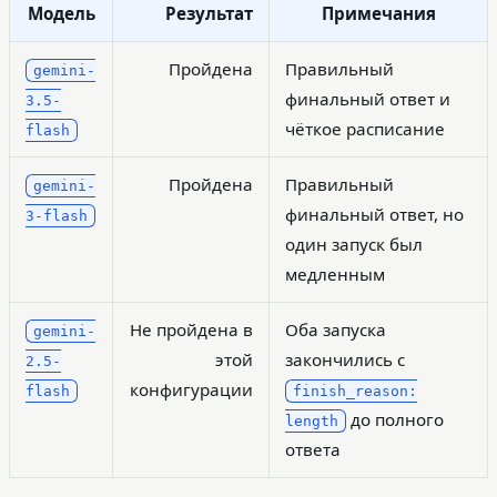
Модель
Результат
Примечания
Пройдена
Правильный
gemini-
финальный ответ и
3.5-
чёткое расписание
flash
Пройдена
Правильный
gemini-
финальный ответ, но
3-flash
один запуск был
медленным
Не пройдена в
Оба запуска
gemini-
этой
закончились с
2.5-
конфигурации
flash
finish_reason:
до полного
length
ответа