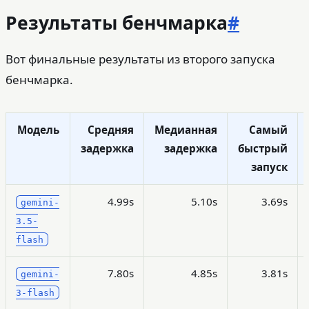
Результаты бенчмарка
#
Вот финальные результаты из второго запуска
бенчмарка.
Модель
Средняя
Медианная
Самый
задержка
задержка
быстрый
запуск
4.99s
5.10s
3.69s
gemini-
3.5-
flash
7.80s
4.85s
3.81s
gemini-
3-flash