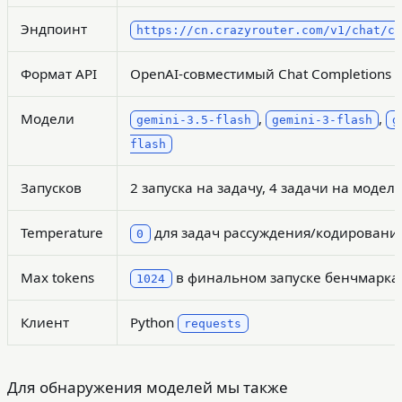
Эндпоинт
https://cn.crazyrouter.com/v1/chat/c
Формат API
OpenAI-совместимый Chat Completions
Модели
,
,
gemini-3.5-flash
gemini-3-flash
g
flash
Запусков
2 запуска на задачу, 4 задачи на модел
Temperature
для задач рассуждения/кодировани
0
Max tokens
в финальном запуске бенчмарка
1024
Клиент
Python
requests
Для обнаружения моделей мы также