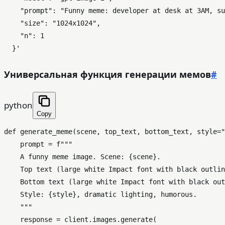
    "prompt": "Funny meme: developer at desk at 3AM, su
    "size": "1024x1024",

    "n": 1

  }'
Универсальная функция генерации мемов
#
python
Copy
def
generate_meme
(
scene, top_text, bottom_text, style=
"
    prompt = 
f"""

    A funny meme image. Scene: 
{scene}
.

    Top text (large white Impact font with black outlin
    Bottom text (large white Impact font with black out
    Style: 
{style}
, dramatic lighting, humorous.

    """
    response = client.images.generate(
