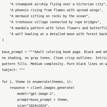
"A steampunk airship flying over a Victorian city"
,

"A phoenix rising from flames with spread wings"
,

"A mermaid sitting on rocks by the ocean"
,

"A treehouse village connected by rope bridges"
,

"A mandala pattern with lotus flowers and butterfli
"A wolf howling at a detailed moon with forest back
]

base_prompt = 
"""Adult coloring book page. Black and wh
no shading, no gray tones. Clean crisp outlines. Intric
pattern fills. Medium complexity. Pure black lines on w
Subject: """
for
 i, theme 
in
enumerate
(themes, 
1
):

    response = client.images.generate(

        model=
"gpt-image-2"
,

        prompt=base_prompt + theme,

        size=
"1024x1024"
,
