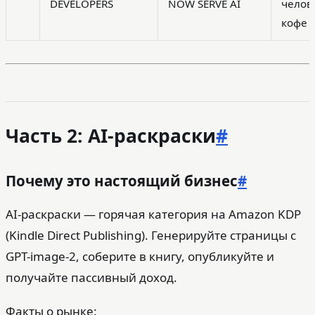
DEVELOPERS
NOW SERVE AI
челов
кофе
Часть 2: AI-раскраски
#
Почему это настоящий бизнес
#
AI-раскраски — горячая категория на Amazon KDP
(Kindle Direct Publishing). Генерируйте страницы с
GPT-image-2, соберите в книгу, опубликуйте и
получайте пассивный доход.
Факты о рынке: