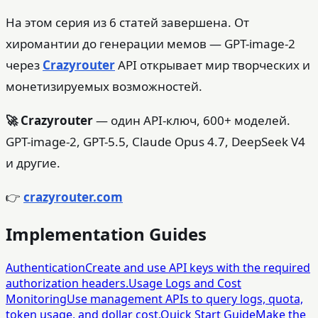
На этом серия из 6 статей завершена. От
хиромантии до генерации мемов — GPT-image-2
через
Crazyrouter
API открывает мир творческих и
монетизируемых возможностей.
🚀 Crazyrouter
— один API-ключ, 600+ моделей.
GPT-image-2, GPT-5.5, Claude Opus 4.7, DeepSeek V4
и другие.
👉
crazyrouter.com
Implementation Guides
Authentication
Create and use API keys with the required
authorization headers.
Usage Logs and Cost
Monitoring
Use management APIs to query logs, quota,
token usage, and dollar cost.
Quick Start Guide
Make the