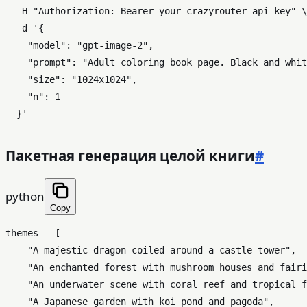
  -H 
"Authorization: Bearer your-crazyrouter-api-key"
 \

  -d 
'{

    "model": "gpt-image-2",

    "prompt": "Adult coloring book page. Black and whit
    "size": "1024x1024",

    "n": 1

  }'
Пакетная генерация целой книги
#
python
Copy
themes = [

"A majestic dragon coiled around a castle tower"
,

"An enchanted forest with mushroom houses and fairi
"An underwater scene with coral reef and tropical f
"A Japanese garden with koi pond and pagoda"
,
