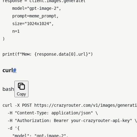
response = client.images.generate(

    model=
"gpt-image-2"
,

    prompt=meme_prompt,

    size=
"1024x1024"
,

    n=
1
)

print
(
f"Мем: 
{response.data[
0
].url}
"
curl
#
bash
Copy
curl -X POST https://crazyrouter.com/v1/images/generati
  -H 
"Content-Type: application/json"
 \

  -H 
"Authorization: Bearer your-crazyrouter-api-key"
 \

  -d 
'{

    "model": "gpt-image-2",
