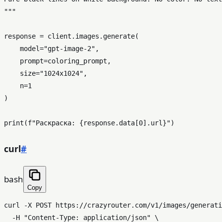
"""
response = client.images.generate(

    model=
"gpt-image-2"
,

    prompt=coloring_prompt,

    size=
"1024x1024"
,

    n=
1
)

print
(
f"Раскраска: 
{response.data[
0
].url}
"
curl
#
bash
Copy
curl -X POST https://crazyrouter.com/v1/images/generati
  -H 
"Content-Type: application/json"
 \
