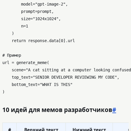
        model=
"gpt-image-2"
,

        prompt=prompt,

        size=
"1024x1024"
,

        n=
1
    )

return
 response.data[
0
].url

# Пример
url = generate_meme(

    scene=
"A cat sitting at a computer looking confused
    top_text=
"SENIOR DEVELOPER REVIEWING MY CODE"
,

    bottom_text=
"WHAT IS THIS"
10 идей для мемов разработчиков
#
#
Верхний текст
Нижний текст
С