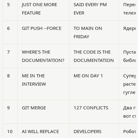
5
JUST ONE MORE
SAID EVERY PM
Переп
FEATURE
EVER
тележ
6
GIT PUSH --FORCE
TO MAIN ON
Ядерн
FRIDAY
7
WHERE'S THE
THE CODE IS THE
Пуста
DOCUMENTATION?
DOCUMENTATION
библи
8
ME IN THE
ME ON DAY 1
Супер
INTERVIEW
расте
гугле
9
GIT MERGE
127 CONFLICTS
Два по
вот ст
10
AI WILL REPLACE
DEVELOPERS
Робот 