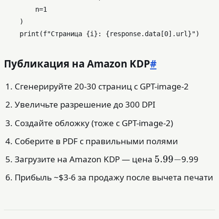
        n=
1
    )

print
(
f"Страница 
{i}
: 
{response.data[
0
].url}
"
Публикация на Amazon KDP
#
Сгенерируйте 20-30 страниц с GPT-image-2
Увеличьте разрешение до 300 DPI
Создайте обложку (тоже с GPT-image-2)
Соберите в PDF с правильными полями
5.99-
5.99
−
Загрузите на Amazon KDP — цена
9.99
Прибыль ~$3-6 за продажу после вычета печати