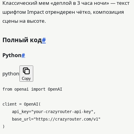
Классический мем «деплой в 3 часа ночи» — текст
шрифтом Impact отрендерен чётко, композиция
сцены на высоте.
Полный код
#
Python
#
python
Copy
from
 openai 
import
 OpenAI

client = OpenAI(

    api_key=
"your-crazyrouter-api-key"
,

    base_url=
"https://crazyrouter.com/v1"
)
