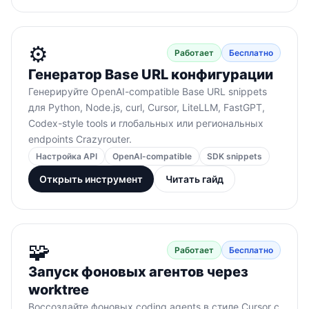
⚙️
Работает
Бесплатно
Генератор Base URL конфигурации
Генерируйте OpenAI-compatible Base URL snippets
для Python, Node.js, curl, Cursor, LiteLLM, FastGPT,
Codex-style tools и глобальных или региональных
endpoints Crazyrouter.
Настройка API
OpenAI-compatible
SDK snippets
Открыть инструмент
Читать гайд
🧩
Работает
Бесплатно
Запуск фоновых агентов через
worktree
Воссоздайте фоновых coding agents в стиле Cursor с