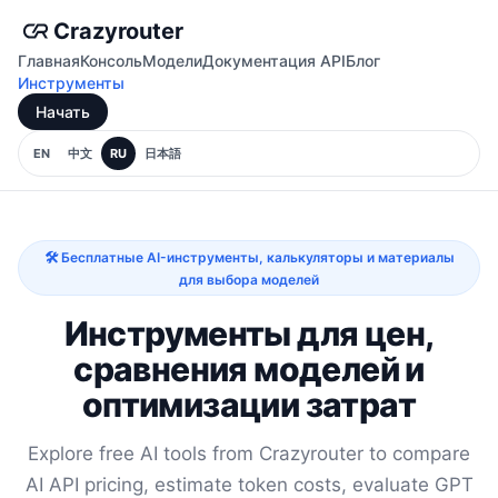
Crazyrouter
Главная
Консоль
Модели
Документация API
Блог
Инструменты
Начать
EN
中文
RU
日本語
🛠️ Бесплатные AI-инструменты, калькуляторы и материалы
для выбора моделей
Инструменты для цен,
сравнения моделей и
оптимизации затрат
Explore free AI tools from Crazyrouter to compare
AI API pricing, estimate token costs, evaluate GPT