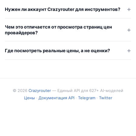
трендов и выбором моделей.
Они помогают разработчикам оценить цены AI API,
Нужен ли аккаунт Crazyrouter для инструментов?
сравнить модели и понять token-based costs до разработки.
Нет. Инструменты можно использовать без входа. Для
реальных API-вызовов по моделям понадобится
Чем это отличается от просмотра страниц цен
Crazyrouter API Key.
провайдеров?
Официальные страницы цен обычно показывают только
raw rates и не помогают сравнить провайдеров под
Где посмотреть реальные цены, а не оценки?
реальную нагрузку. Эти инструменты превращают pricing и
Актуальные модели и цены смотрите на
model data в практические решения по покупке и
crazyrouter.com/models
. Калькулятор полезен для
архитектуре.
планирования, но источник истины — live pricing.
© 2026
Crazyrouter
— Единый API для 627+ AI-моделей
Цены
·
Документация API
·
Telegram
·
Twitter