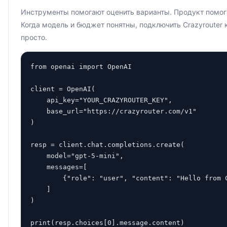
Инструменты помогают оценить варианты. Продукт помога
Когда модель и бюджет понятны, подключить Crazyrouter
просто.
from openai import OpenAI

client = OpenAI(

    api_key="YOUR_CRAZYROUTER_KEY",

    base_url="https://crazyrouter.com/v1"

)

resp = client.chat.completions.create(

    model="gpt-5-mini",

    messages=[

        {"role": "user", "content": "Hello from C
    ]

)

print(resp.choices[0].message.content)