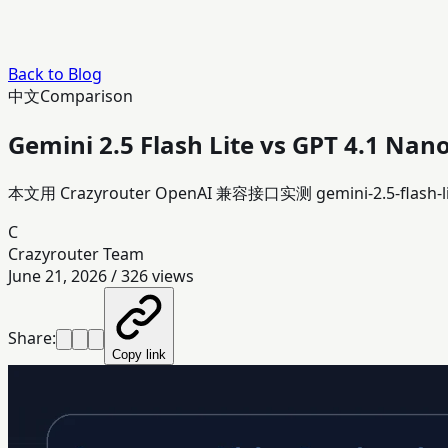
Back to Blog
中文
Comparison
Gemini 2.5 Flash Lite vs GPT 4.
本文用 Crazyrouter OpenAI 兼容接口实测 gemini-2.5
C
Crazyrouter Team
June 21, 2026
/
326
views
Share:
Copy link