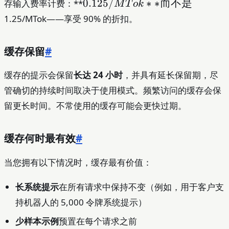
0.125/MTok**
0.125/
∗
∗
而不是
存输入费率计费：**
M
T
o
k
而不是
1.25/MTok——享受 90% 的折扣。
缓存保留
#
缓存的提示会保留
长达 24 小时
，并具有延长保留期，尽
管确切的持续时间取决于使用模式。频繁访问的缓存会保
留更长时间。不常使用的缓存可能会更快过期。
缓存何时最有效
#
当您拥有以下情况时，缓存最有价值：
长系统提示
在所有请求中保持不变（例如，用于客户支
持机器人的 5,000 令牌系统提示）
少样本示例
预置在每个请求之前