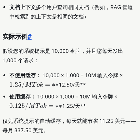
文档上下文
多个用户查询相同文档（例如，RAG 管道
中检索到的上下文是相同的文档）
实际示例
#
假设您的系统提示是 10,000 令牌，并且您每天发出
1,000 个请求：
1.25
不使用缓存：
10,000 × 1,000 = 10M 输入令牌 ×
= **
1.25/
=
∗
∗
12.50/天**
M
T
o
k
0.125/
使用缓存：
10,000 × 1,000 = 10M 输入令牌 ×
= **
0.125/
=
∗
∗
1.25/天**
M
T
o
k
仅凭系统提示的自动缓存，每天就能节省 11.25 美元——
每月 337.50 美元。