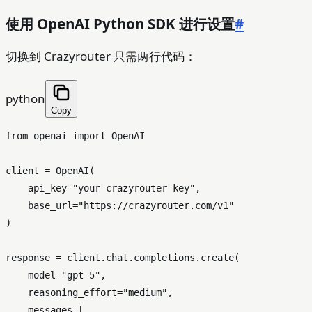
使用 OpenAI Python SDK 进行设置
#
切换到 Crazyrouter 只需两行代码：
python
Copy
from
 openai 
import
 OpenAI

client = OpenAI(

    api_key=
"your-crazyrouter-key"
,

    base_url=
"https://crazyrouter.com/v1"
)

response = client.chat.completions.create(

    model=
"gpt-5"
,

    reasoning_effort=
"medium"
,

    messages=[
