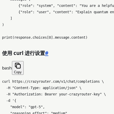
        {
"role"
: 
"system"
, 
"content"
: 
"You are a helpfu
        {
"role"
: 
"user"
, 
"content"
: 
"Explain quantum en
    ]

)

print
(response.choices[
0
使用 curl 进行设置
#
bash
Copy
curl https://crazyrouter.com/v1/chat/completions \

  -H 
"Content-Type: application/json"
 \

  -H 
"Authorization: Bearer your-crazyrouter-key"
 \

  -d 
'{

    "model": "gpt-5",

    "reasoning_effort": "medium",
