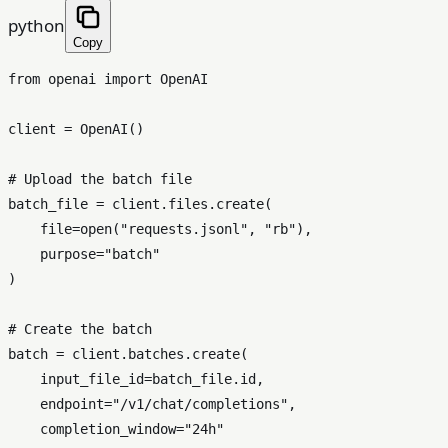
python
Copy
from
 openai 
import
 OpenAI

client = OpenAI()

# Upload the batch file
batch_file = client.files.create(

    file=
open
(
"requests.jsonl"
, 
"rb"
),

    purpose=
"batch"
)

# Create the batch
batch = client.batches.create(

    input_file_id=batch_file.
id
,

    endpoint=
"/v1/chat/completions"
,

    completion_window=
"24h"