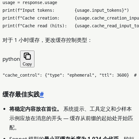
print
(
f"Input tokens:        
{usage.input_tokens}
"
print
(
f"Cache creation:      
{usage.cache_creation_inpu
print
(
f"Cache read (hits):   
{usage.cache_read_input_to
对于 1 小时缓存，更改缓存控制类型：
python
Copy
"cache_control"
: {
"type"
: 
"ephemeral"
, 
"ttl"
: 
3600
}  
# 
缓存最佳实践
#
将稳定内容放在首位。
系统提示、工具定义和少样本
示例应放在消息的开头 — 缓存从前缀的起始处开始匹
配。
Sonnet 模型的
最小可缓存长度为 1,024 个代币
。较短