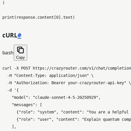
)

print
(response.content[
0
cURL
#
bash
Copy
curl -X POST https://crazyrouter.com/v1/chat/completion
  -H 
"Content-Type: application/json"
 \

  -H 
"Authorization: Bearer your-crazyrouter-api-key"
 \

  -d 
'{

    "model": "claude-sonnet-4-5-20250929",

    "messages": [

      {"role": "system", "content": "You are a helpful 
      {"role": "user", "content": "Explain quantum comp
    ],
