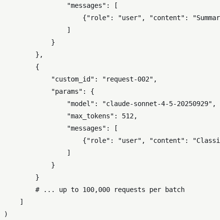
"messages"
: [

                    {
"role"
: 
"user"
, 
"content"
: 
"Summar
                ]

            }

        },

        {

"custom_id"
: 
"request-002"
,

"params"
: {

"model"
: 
"claude-sonnet-4-5-20250929"
,

"max_tokens"
: 
512
,

"messages"
: [

                    {
"role"
: 
"user"
, 
"content"
: 
"Classi
                ]

            }

        }

# ... up to 100,000 requests per batch
    ]

)
