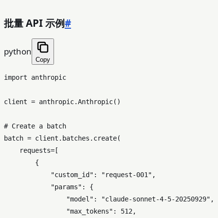
批量 API 示例
#
python
Copy
import
 anthropic

client = anthropic.Anthropic()

# Create a batch
batch = client.batches.create(

    requests=[

        {

"custom_id"
: 
"request-001"
,

"params"
: {

"model"
: 
"claude-sonnet-4-5-20250929"
,

"max_tokens"
: 
512
,
