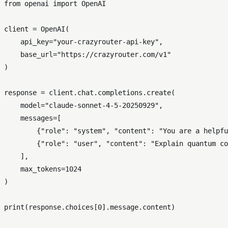
from
 openai 
import
 OpenAI

client = OpenAI(

    api_key=
"your-crazyrouter-api-key"
,

    base_url=
"https://crazyrouter.com/v1"
)

response = client.chat.completions.create(

    model=
"claude-sonnet-4-5-20250929"
,

    messages=[

        {
"role"
: 
"system"
, 
"content"
: 
"You are a helpfu
        {
"role"
: 
"user"
, 
"content"
: 
"Explain quantum co
    ],

    max_tokens=
1024
)

print
(response.choices[
0