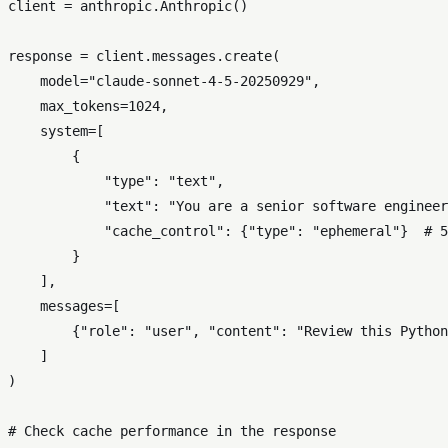
client = anthropic.Anthropic()

response = client.messages.create(

    model=
"claude-sonnet-4-5-20250929"
,

    max_tokens=
1024
,

    system=[

        {

"type"
: 
"text"
,

"text"
: 
"You are a senior software engineer
"cache_control"
: {
"type"
: 
"ephemeral"
}  
# 5
        }

    ],

    messages=[

        {
"role"
: 
"user"
, 
"content"
: 
"Review this Python
    ]

)

# Check cache performance in the response