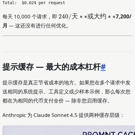
240/
240/
天
∗
∗
或大约
∗
∗
每天 10,000 个请求，即
7,200/
天**
月
— 这还没有进行任何优化。
或大
约
**
提示缓存 — 最大的成本杠杆
#
提示缓存是真正节省成本的地方。如果您在多个请求中发
送相同的系统提示、工具定义或少样本示例，那么每次您
都在为相同的代币支付全价 — 除非您启用缓存。
Anthropic 为 Claude Sonnet 4.5 提供两种缓存层级：