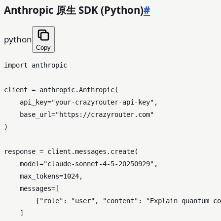
Anthropic 原生 SDK (Python)
#
python
Copy
import
 anthropic

client = anthropic.Anthropic(

    api_key=
"your-crazyrouter-api-key"
,

    base_url=
"https://crazyrouter.com"
)

response = client.messages.create(

    model=
"claude-sonnet-4-5-20250929"
,

    max_tokens=
1024
,

    messages=[

        {
"role"
: 
"user"
, 
"content"
: 
"Explain quantum co
    ]
