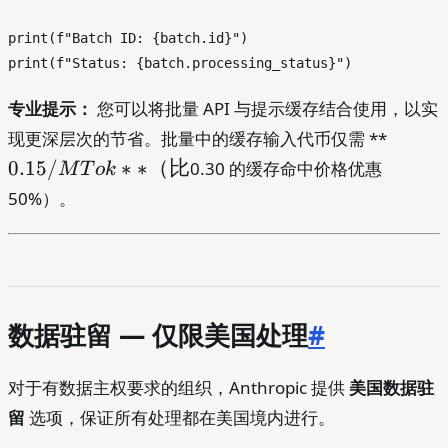
print
(
f"Batch ID: 
{batch.
id
}
"
print
(
f"Status: 
{batch.processing_status}
"
专业提示：
您可以将批量 API 与提示缓存结合使用，以实
0.15
现更深层次的节省。批量中的缓存输入代币仅需 **
0.15/
∗
∗
（比
0.30 的缓存命中价格优惠
M
T
o
k
50%）。
数据驻留 — 仅限美国处理
#
对于有数据主权要求的组织，Anthropic 提供
美国数据驻
留
选项，保证所有处理都在美国境内进行。