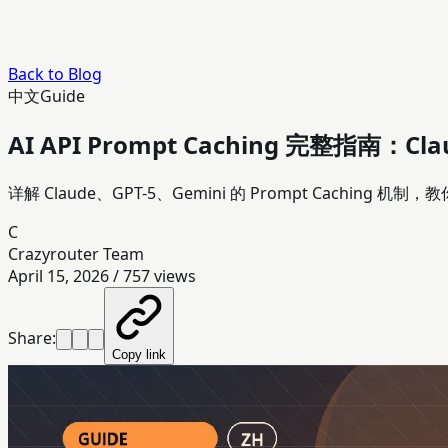
Back to Blog
中文
Guide
AI API Prompt Caching 完整指南：C
详解 Claude、GPT-5、Gemini 的 Prompt Cachin
C
Crazyrouter Team
April 15, 2026
/
757
views
Share:
Copy link