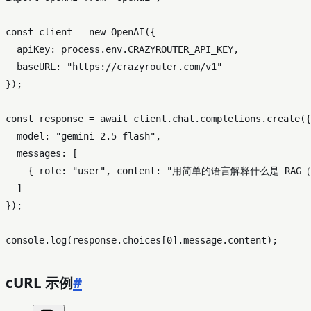
const
 client = 
new
OpenAI
({

apiKey
: process.
env
.
CRAZYROUTER_API_KEY
,

baseURL
: 
"https://crazyrouter.com/v1"
});

const
 response = 
await
 client.
chat
.
completions
.
create
({

model
: 
"gemini-2.5-flash"
,

messages
: [

    { 
role
: 
"user"
, 
content
: 
"用简单的语言解释什么是 RAG
  ]

});

console
.
log
(response.
choices
[
0
].
message
.
content
cURL 示例
#