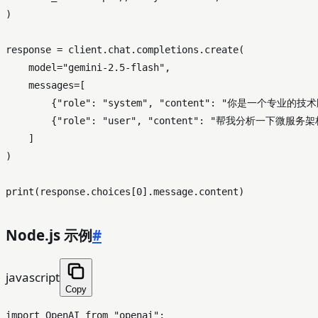
)

response = client.chat.completions.create(

    model=
"gemini-2.5-flash"
,

    messages=[

        {
"role"
: 
"system"
, 
"content"
: 
"你是一个专业的技术
        {
"role"
: 
"user"
, 
"content"
: 
"帮我分析一下微服务架
    ]

)

print
(response.choices[
0
Node.js 示例
#
javascript
Copy
import
OpenAI
from
"openai"
;
