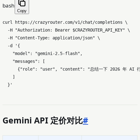
bash
Copy
curl https://crazyrouter.com/v1/chat/completions \

  -H 
"Authorization: Bearer 
$CRAZYROUTER_API_KEY
"
 \

  -H 
"Content-Type: application/json"
 \

  -d 
'{

    "model": "gemini-2.5-flash",

    "messages": [

      {"role": "user", "content": "总结一下 2026 年 A
    ]

  }'
Gemini API 定价对比
#