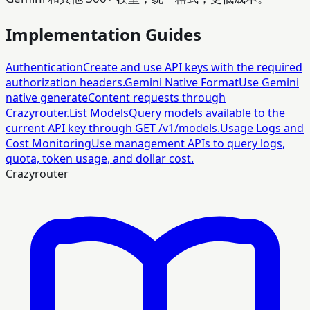
Implementation Guides
Authentication
Create and use API keys with the required
authorization headers.
Gemini Native Format
Use Gemini
native generateContent requests through
Crazyrouter.
List Models
Query models available to the
current API key through GET /v1/models.
Usage Logs and
Cost Monitoring
Use management APIs to query logs,
quota, token usage, and dollar cost.
Crazyrouter