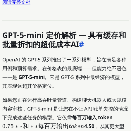
阅读完整文档
GPT-5-mini 定价解析 — 具有缓存和
批量折扣的超低成本AI
#
OpenAI 的 GPT-5 系列推出了一系列模型，旨在满足各种
用例和预算需求。在价格表的最底端——但能力绝不逊色
——是
GPT-5-mini
。它是 GPT-5 系列中最经济的模型，
其表现远超其价格定位。
如果您正在运行高吞吐量管道、构建聊天机器人或大规模
内容审核，GPT-5-mini 是让您在不让 API 账单失控的情况
0.75**
下完成这些任务的模型。它仅需
每百万输入 token
和**
0.75
∗
∗
和
∗
∗
每百万输出
4.50
，以其更大型
t
o
k
e
n
每百