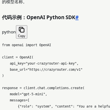
的模型名称。
代码示例：OpenAI Python SDK
#
python
Copy
from
 openai 
import
 OpenAI

client = OpenAI(

    api_key=
"your-crazyrouter-api-key"
,

    base_url=
"https://crazyrouter.com/v1"
)

response = client.chat.completions.create(

    model=
"gpt-5-mini"
,

    messages=[

        {
"role"
: 
"system"
, 
"content"
: 
"You are a helpfu