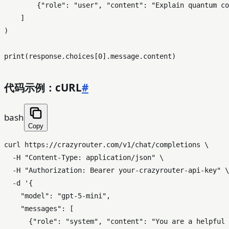
        {
"role"
: 
"user"
, 
"content"
: 
"Explain quantum co
    ]

)

print
(response.choices[
0
代码示例：cURL
#
bash
Copy
curl https://crazyrouter.com/v1/chat/completions \

  -H 
"Content-Type: application/json"
 \

  -H 
"Authorization: Bearer your-crazyrouter-api-key"
 \

  -d 
'{

    "model": "gpt-5-mini",

    "messages": [

      {"role": "system", "content": "You are a helpful 