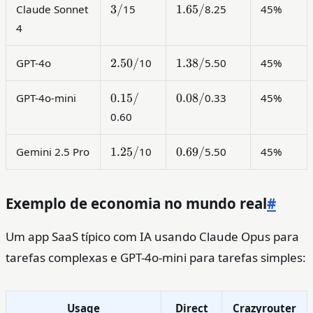
3
1.65
3/
1.65/
Claude Sonnet
15
8.25
45%
/
/
4
2.50
1.38
2.50/
1.38/
GPT-4o
10
5.50
45%
/
/
0.15
0.08
0.15/
0.08/
GPT-4o-mini
0.33
45%
/
/
0.60
1.25
0.69
1.25/
0.69/
Gemini 2.5 Pro
10
5.50
45%
/
/
Exemplo de economia no mundo real
#
Um app SaaS típico com IA usando Claude Opus para
tarefas complexas e GPT-4o-mini para tarefas simples:
Usage
Direct
Crazyrouter