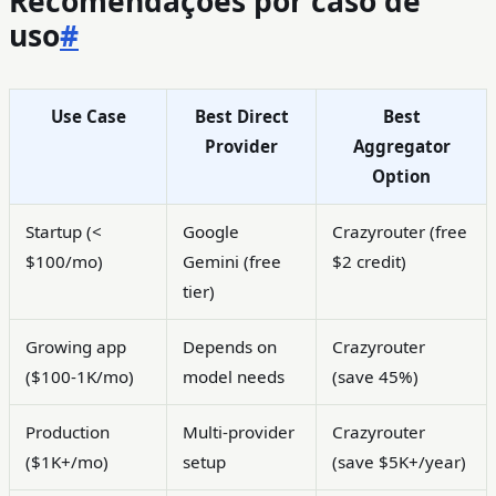
Recomendações por caso de
uso
#
Use Case
Best Direct
Best
Provider
Aggregator
Option
Startup (<
Google
Crazyrouter (free
$100/mo)
Gemini (free
$2 credit)
tier)
Growing app
Depends on
Crazyrouter
($100-1K/mo)
model needs
(save 45%)
Production
Multi-provider
Crazyrouter
($1K+/mo)
setup
(save $5K+/year)