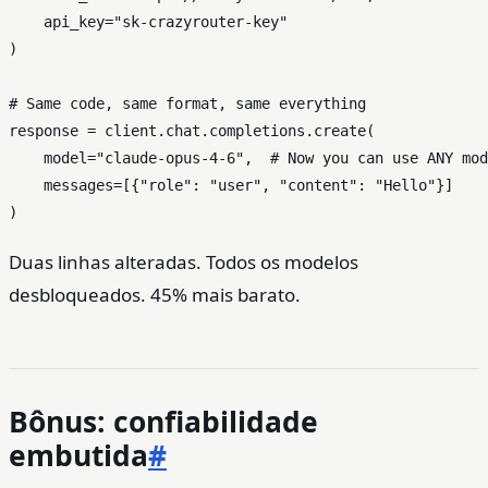
    api_key=
"sk-crazyrouter-key"
)

# Same code, same format, same everything
response = client.chat.completions.create(

    model=
"claude-opus-4-6"
,  
# Now you can use ANY mod
    messages=[{
"role"
: 
"user"
, 
"content"
: 
"Hello"
}]

Duas linhas alteradas. Todos os modelos
desbloqueados. 45% mais barato.
Bônus: confiabilidade
embutida
#