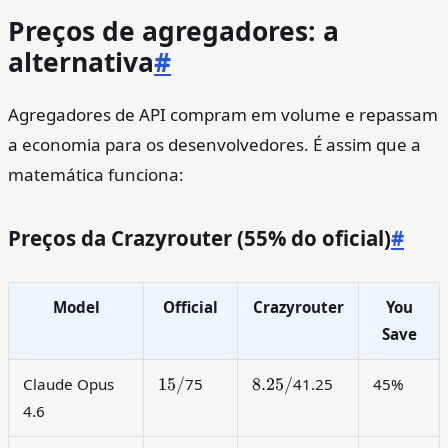
Preços de agregadores: a
alternativa
#
Agregadores de API compram em volume e repassam
a economia para os desenvolvedores. É assim que a
matemática funciona:
Preços da Crazyrouter (55% do oficial)
#
Model
Official
Crazyrouter
You
Save
15
8.25
15/
8.25/
Claude Opus
75
41.25
45%
/
/
4.6