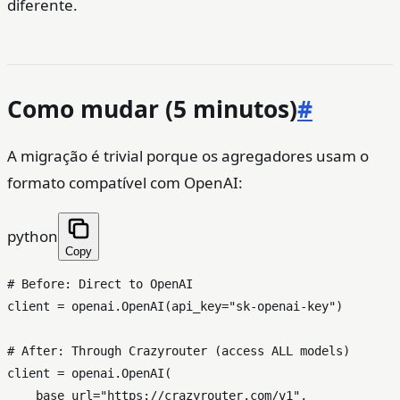
diferente.
Como mudar (5 minutos)
#
A migração é trivial porque os agregadores usam o
formato compatível com OpenAI:
python
Copy
# Before: Direct to OpenAI
client = openai.OpenAI(api_key=
"sk-openai-key"
)

# After: Through Crazyrouter (access ALL models)
client = openai.OpenAI(

    base_url=
"https://crazyrouter.com/v1"
,
