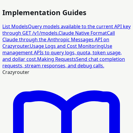
Implementation Guides
List Models
Query models available to the current API key
through GET /v1/models.
Claude Native Format
Call
Claude through the Anthropic Messages API on
Crazyrouter.
Usage Logs and Cost Monitoring
Use
management APIs to query logs, quota, token usage,
and dollar cost.
Making Requests
Send chat completion
requests, stream responses, and debug calls.
Crazyrouter