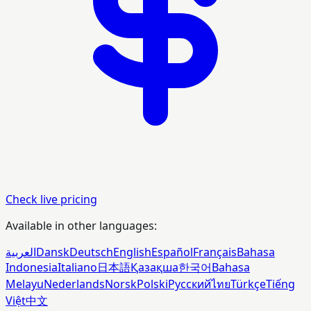
Check live pricing
Available in other languages:
العربية
Dansk
Deutsch
English
Español
Français
Bahasa
Indonesia
Italiano
日本語
Қазақша
한국어
Bahasa
Melayu
Nederlands
Norsk
Polski
Русский
ไทย
Türkçe
Tiếng
Việt
中文