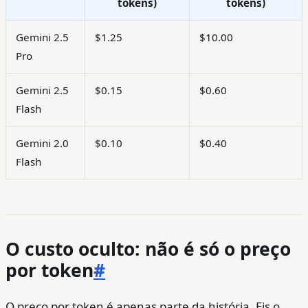
tokens)
tokens)
Gemini 2.5
$1.25
$10.00
Pro
Gemini 2.5
$0.15
$0.60
Flash
Gemini 2.0
$0.10
$0.40
Flash
O custo oculto: não é só o preço
por token
#
O preço por token é apenas parte da história. Eis o