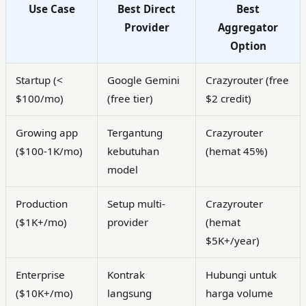
Use Case
Best Direct
Best
Provider
Aggregator
Option
Startup (<
Google Gemini
Crazyrouter (free
$100/mo)
(free tier)
$2 credit)
Growing app
Tergantung
Crazyrouter
($100-1K/mo)
kebutuhan
(hemat 45%)
model
Production
Setup multi-
Crazyrouter
($1K+/mo)
provider
(hemat
$5K+/year)
Enterprise
Kontrak
Hubungi untuk
($10K+/mo)
langsung
harga volume