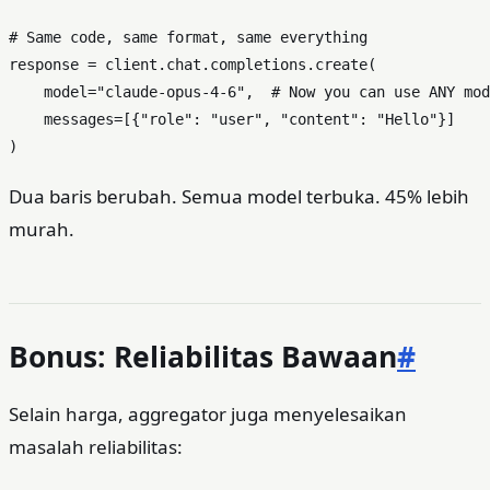
# Same code, same format, same everything
response = client.chat.completions.create(

    model=
"claude-opus-4-6"
,  
# Now you can use ANY mod
    messages=[{
"role"
: 
"user"
, 
"content"
: 
"Hello"
}]

Dua baris berubah. Semua model terbuka. 45% lebih
murah.
Bonus: Reliabilitas Bawaan
#
Selain harga, aggregator juga menyelesaikan
masalah reliabilitas: