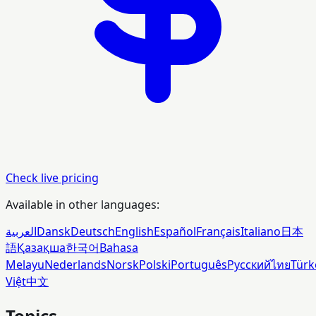
Check live pricing
Available in other languages:
العربية
Dansk
Deutsch
English
Español
Français
Italiano
日本
語
Қазақша
한국어
Bahasa
Melayu
Nederlands
Norsk
Polski
Português
Русский
ไทย
Türk
Việt
中文
Topics