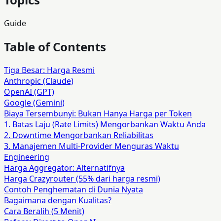
Guide
Table of Contents
Tiga Besar: Harga Resmi
Anthropic (Claude)
OpenAI (GPT)
Google (Gemini)
Biaya Tersembunyi: Bukan Hanya Harga per Token
1. Batas Laju (Rate Limits) Mengorbankan Waktu Anda
2. Downtime Mengorbankan Reliabilitas
3. Manajemen Multi-Provider Menguras Waktu
Engineering
Harga Aggregator: Alternatifnya
Harga Crazyrouter (55% dari harga resmi)
Contoh Penghematan di Dunia Nyata
Bagaimana dengan Kualitas?
Cara Beralih (5 Menit)