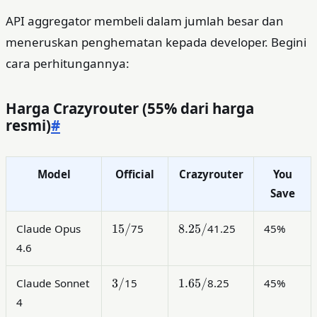
API aggregator membeli dalam jumlah besar dan
meneruskan penghematan kepada developer. Begini
cara perhitungannya:
Harga Crazyrouter (55% dari harga
resmi)
#
Model
Official
Crazyrouter
You
Save
15
8.25
15/
8.25/
Claude Opus
75
41.25
45%
/
/
4.6
3
1.65
3/
1.65/
Claude Sonnet
15
8.25
45%
/
/
4