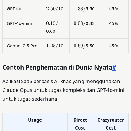
2.50
1.38
2.50/
1.38/
GPT-4o
10
5.50
45%
/
/
0.15
0.08
0.15/
0.08/
GPT-4o-mini
0.33
45%
/
/
0.60
1.25
0.69
1.25/
0.69/
Gemini 2.5 Pro
10
5.50
45%
/
/
Contoh Penghematan di Dunia Nyata
#
Aplikasi SaaS berbasis AI khas yang menggunakan
Claude Opus untuk tugas kompleks dan GPT-4o-mini
untuk tugas sederhana:
Usage
Direct
Crazyrouter
Cost
Cost