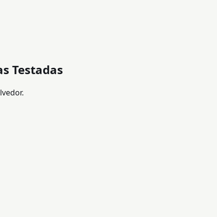
as Testadas
lvedor.