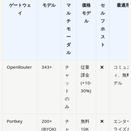
ゲートウェ
モデル
マ
価格
セ
最適用
イ
ル
モデ
ル
チ
ル
フ
モ
ホ
ー
ス
ダ
ト
ル
OpenRouter
343+
チ
従量
❌
コミュ
ャ
課金
ィ、無
ッ
(+10-
デル
ト
30%)
の
み
Portkey
200+
チ
無料
❌
エンタ
(BYOK)
ャ
10K
ライズ