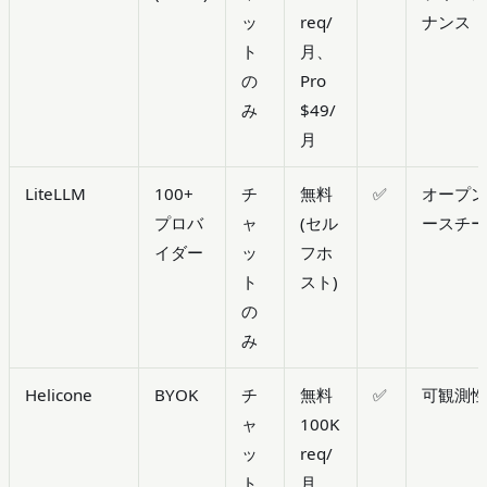
ッ
req/
ナンス
ト
月、
の
Pro
み
$49/
月
LiteLLM
100+
チ
無料
✅
オープ
プロバ
ャ
(セル
ースチ
イダー
ッ
フホ
ト
スト)
の
み
Helicone
BYOK
チ
無料
✅
可観測
ャ
100K
ッ
req/
ト
月