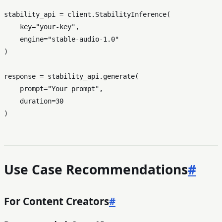
stability_api = client.StabilityInference(

    key=
"your-key"
,

    engine=
"stable-audio-1.0"
)

response = stability_api.generate(

    prompt=
"Your prompt"
,

    duration=
30
Use Case Recommendations
#
For Content Creators
#