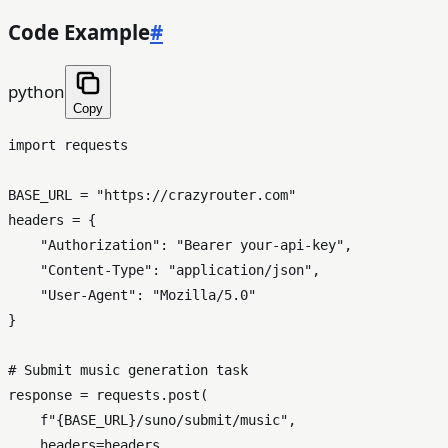
Code Example
#
python
Copy
import
 requests

BASE_URL = 
"https://crazyrouter.com"
headers = {

"Authorization"
: 
"Bearer your-api-key"
,

"Content-Type"
: 
"application/json"
,

"User-Agent"
: 
"Mozilla/5.0"
}

# Submit music generation task
response = requests.post(

f"
{BASE_URL}
/suno/submit/music"
,

    headers=headers,
