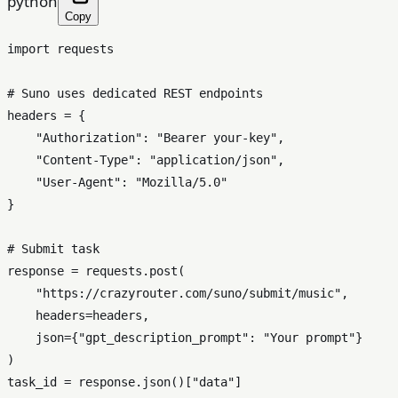
python
Copy
import
 requests

# Suno uses dedicated REST endpoints
headers = {

"Authorization"
: 
"Bearer your-key"
,

"Content-Type"
: 
"application/json"
,

"User-Agent"
: 
"Mozilla/5.0"
}

# Submit task
response = requests.post(

"https://crazyrouter.com/suno/submit/music"
,

    headers=headers,

    json={
"gpt_description_prompt"
: 
"Your prompt"
}

)

task_id = response.json()[
"data"
]
