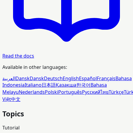
Read the docs
Available in other languages:
العربية
Dansk
Dansk
Deutsch
English
Español
Français
Bahasa
Indonesia
Italiano
日本語
Қазақша
한국어
Bahasa
Melayu
Nederlands
Polski
Português
Русский
ไทย
Türkçe
Tür
Việt
中文
Topics
Tutorial