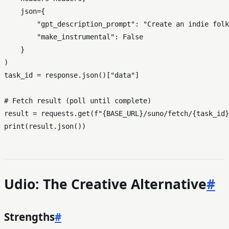
    json={

"gpt_description_prompt"
: 
"Create an indie folk
"make_instrumental"
: 
False
    }

)

task_id = response.json()[
"data"
]

# Fetch result (poll until complete)
result = requests.get(
f"
{BASE_URL}
/suno/fetch/
{task_id}
print
Udio: The Creative Alternative
#
Strengths
#