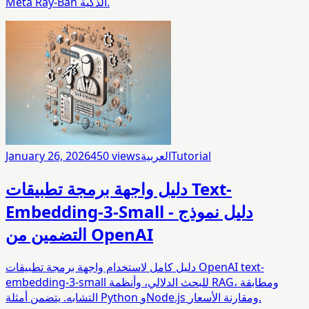
Meta Ray-Ban الذكية.
Tutorial
العربية
views
450
January 26, 2026
دليل واجهة برمجة تطبيقات Text-
Embedding-3-Small - دليل نموذج
التضمين من OpenAI
دليل كامل لاستخدام واجهة برمجة تطبيقات OpenAI text-
embedding-3-small للبحث الدلالي، وأنظمة RAG، ومطابقة
التشابه. يتضمن أمثلة Python وNode.js ومقارنة الأسعار.