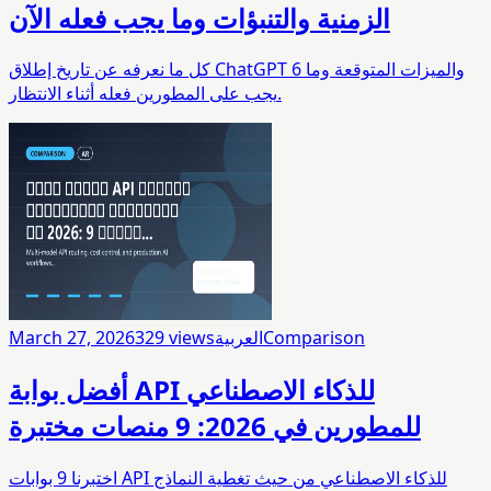
الزمنية والتنبؤات وما يجب فعله الآن
كل ما نعرفه عن تاريخ إطلاق ChatGPT 6 والميزات المتوقعة وما
يجب على المطورين فعله أثناء الانتظار.
Comparison
العربية
views
329
March 27, 2026
أفضل بوابة API للذكاء الاصطناعي
للمطورين في 2026: 9 منصات مختبرة
اختبرنا 9 بوابات API للذكاء الاصطناعي من حيث تغطية النماذج