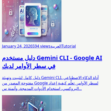
Tutorial
العربية
views
594
January 24, 2026
دليل مستخدم Gemini CLI - Google AI
في سطر الأوامر لديك
دليل كامل لتثبيت وتهيئة Gemini CLI، أداة الذكاء الاصطناعي
مفتوحة المصدر من Google لسطر الأوامر. تعلّم كيفية إعداد
البروكسي، استخدام الأدوات المدمجة، وأتمتة س...