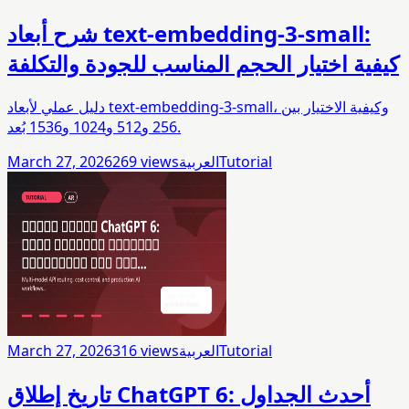
شرح أبعاد text-embedding-3-small:
كيفية اختيار الحجم المناسب للجودة والتكلفة
دليل عملي لأبعاد text-embedding-3-small، وكيفية الاختيار بين
256 و512 و1024 و1536 بُعد.
Tutorial
العربية
views
269
March 27, 2026
Tutorial
العربية
views
316
March 27, 2026
تاريخ إطلاق ChatGPT 6: أحدث الجداول