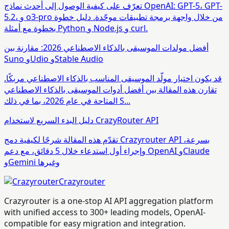
تعرّف على كيفية الوصول إلى أحدث نماذج OpenAI: GPT-5، GPT-
5.2، و o3-pro من خلال واجهة برمجة تطبيقات موحّدة. دليل خطوة
بخطوة مع أمثلة Python و Node.js و curl.
أفضل مولدات الموسيقى بالذكاء الاصطناعي 2026: مقارنة بين
Suno وUdio وStable Audio
قد يكون اختيار مولّد الموسيقى المناسب بالذكاء الاصطناعي مربكًا.
تقارن هذه المقالة بين أفضل أدوات الموسيقى بالذكاء الاصطناعي
المتاحة في عام 2026، بما في ذلك S...
دليل البدء السريع لاستخدام CrazyRouter API
تقدّم هذه المقالة شرحًا لكيفية دمج Crazyrouter API بسرعة،
وإجراء أول استدعاء خلال 5 دقائق، مع دعم OpenAI وClaude
وGemini وغيرها
Crazyrouter
Crazyrouter is a one-stop AI API aggregation platform
with unified access to 300+ leading models, OpenAI-
compatible for easy migration and integration.