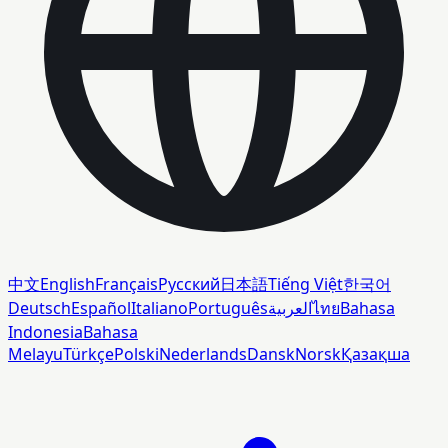
中文
English
Français
Русский
日本語
Tiếng Việt
한국어
Bahasa
ไทย
العربية
Português
Italiano
Español
Deutsch
Indonesia
Bahasa
Melayu
Türkçe
Polski
Nederlands
Dansk
Norsk
Қазақша