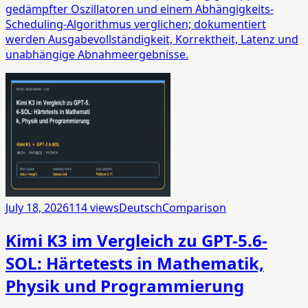
gedämpfter Oszillatoren und einem Abhängigkeits-
Scheduling-Algorithmus verglichen; dokumentiert
werden Ausgabevollständigkeit, Korrektheit, Latenz und
unabhängige Abnahmeergebnisse.
July 18, 2026
114
views
Deutsch
Comparison
Kimi K3 im Vergleich zu GPT-5.6-
SOL: Härtetests in Mathematik,
Physik und Programmierung