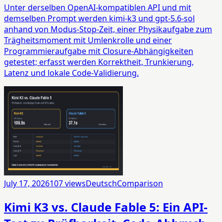
Unter derselben OpenAI-kompatiblen API und mit
demselben Prompt werden kimi-k3 und gpt-5.6-sol
anhand von Modus-Stop-Zeit, einer Physikaufgabe zum
Trägheitsmoment mit Umlenkrolle und einer
Programmieraufgabe mit Closure-Abhängigkeiten
getestet; erfasst werden Korrektheit, Trunkierung,
Latenz und lokale Code-Validierung.
July 17, 2026
107
views
Deutsch
Comparison
Kimi K3 vs. Claude Fable 5: Ein API-