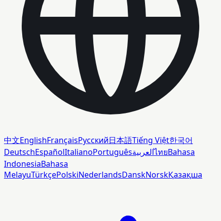
中文
English
Français
Русский
日本語
Tiếng Việt
한국어
Deutsch
Español
Italiano
Português
العربية
ไทย
Bahasa
Indonesia
Bahasa
Melayu
Türkçe
Polski
Nederlands
Dansk
Norsk
Қазақша