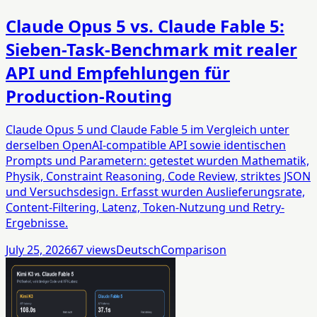
Claude Opus 5 vs. Claude Fable 5:
Sieben-Task-Benchmark mit realer
API und Empfehlungen für
Production-Routing
Claude Opus 5 und Claude Fable 5 im Vergleich unter
derselben OpenAI-compatible API sowie identischen
Prompts und Parametern: getestet wurden Mathematik,
Physik, Constraint Reasoning, Code Review, striktes JSON
und Versuchsdesign. Erfasst wurden Auslieferungsrate,
Content-Filtering, Latenz, Token-Nutzung und Retry-
Ergebnisse.
July 25, 2026
67
views
Deutsch
Comparison