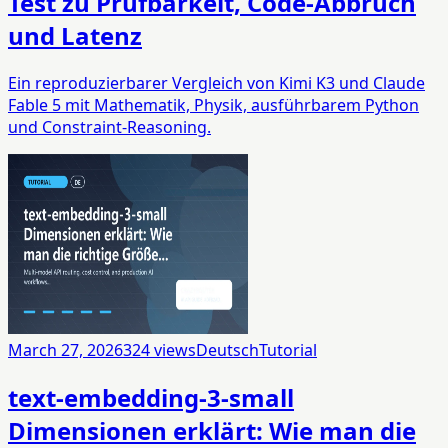
Test zu Prüfbarkeit, Code-Abbruch
und Latenz
Ein reproduzierbarer Vergleich von Kimi K3 und Claude
Fable 5 mit Mathematik, Physik, ausführbarem Python
und Constraint-Reasoning.
March 27, 2026
324
views
Deutsch
Tutorial
text-embedding-3-small
Dimensionen erklärt: Wie man die