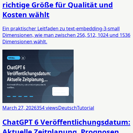
richtige Größe für Qualität und
Kosten wählt
Ein praktischer Leitfaden zu text-embedding-3-small
Dimensionen, wie man zwischen 256, 512, 1024 und 1536
Dimensionen wählt.
March 27, 2026
354
views
Deutsch
Tutorial
ChatGPT 6 Veröffentlichungsdatum:
Aktuelle Zeitplanung, Prognosen