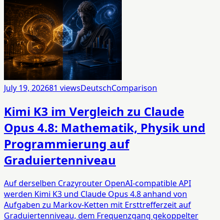
July 19, 2026
81
views
Deutsch
Comparison
Kimi K3 im Vergleich zu Claude
Opus 4.8: Mathematik, Physik und
Programmierung auf
Graduiertenniveau
Auf derselben Crazyrouter OpenAI-compatible API
werden Kimi K3 und Claude Opus 4.8 anhand von
Aufgaben zu Markov-Ketten mit Ersttrefferzeit auf
Graduiertenniveau, dem Frequenzgang gekoppelter