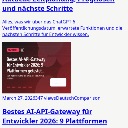
und nächste Schritte
Alles, was wir über das ChatGPT 6
Veröffentlichungsdatum, erwartete Funktionen und die
nächsten Schritte für Entwickler wissen.
March 27, 2026
347
views
Deutsch
Comparison
Bestes AI-API-Gateway für
Entwickler 2026: 9 Plattformen