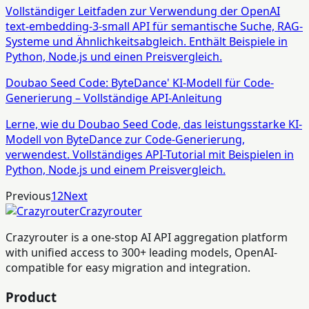
Vollständiger Leitfaden zur Verwendung der OpenAI
text-embedding-3-small API für semantische Suche, RAG-
Systeme und Ähnlichkeitsabgleich. Enthält Beispiele in
Python, Node.js und einen Preisvergleich.
Doubao Seed Code: ByteDance' KI-Modell für Code-
Generierung – Vollständige API-Anleitung
Lerne, wie du Doubao Seed Code, das leistungsstarke KI-
Modell von ByteDance zur Code-Generierung,
verwendest. Vollständiges API-Tutorial mit Beispielen in
Python, Node.js und einem Preisvergleich.
Previous
1
2
Next
Crazyrouter
Crazyrouter is a one-stop AI API aggregation platform
with unified access to 300+ leading models, OpenAI-
compatible for easy migration and integration.
Product