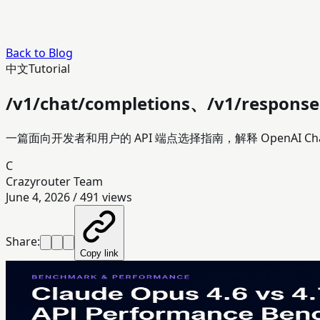
Back to Blog
中文
Tutorial
/v1/chat/completions、/v1/r
一篇面向开发者和用户的 API 端点选择指南，解释 OpenAI Chat 
C
Crazyrouter Team
June 4, 2026
/
491
views
Share:
Copy link