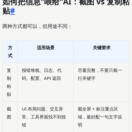
如何把信息"喂给"AI：截图 vs 复制粘
贴
#
两种方式都可以，但用途不同：
方
适用场景
关键要求
式
复
报错堆栈、日志、代
尽量完整，不要只截一
制
码、配置、API 返回
行关键字
粘
贴
截
UI 布局问题、交互异
截全屏 + 标注重点区
图
常、工具界面找不到按
域，最好配一句文字说
钮
明