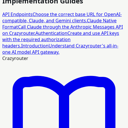
Implementation Guides
API Endpoints
Choose the correct base URL for OpenAI-
compatible, Claude, and Gemini clients.
Claude Native
Format
Call Claude through the Anthropic Messages API
on Crazyrouter.
Authentication
Create and use API keys
with the required authorization
headers.
Introduction
Understand Crazyrouter's all-in-
one AI model API gateway.
Crazyrouter