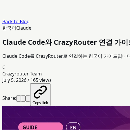
Back to Blog
한국어
Claude
Claude Code와 CrazyRouter 연결 가
Claude Code를 CrazyRouter로 연결하는 한국어 가이드입니다. b
C
Crazyrouter Team
July 5, 2026
/
165
views
Share:
Copy link