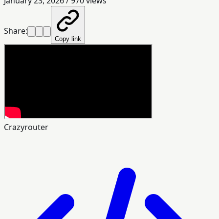
January 23, 2026
/
970
views
Share:
Copy link
Crazyrouter