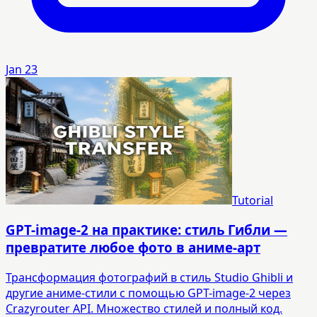
Jan 23
Tutorial
GPT-image-2 на практике: стиль Гибли —
превратите любое фото в аниме-арт
Трансформация фотографий в стиль Studio Ghibli и
другие аниме-стили с помощью GPT-image-2 через
Crazyrouter API. Множество стилей и полный код.