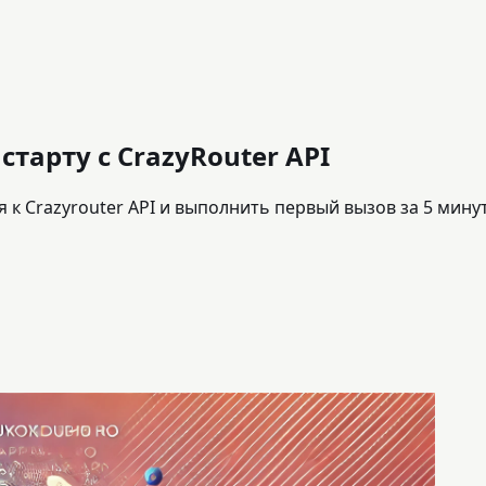
тарту с CrazyRouter API
я к Crazyrouter API и выполнить первый вызов за 5 мину