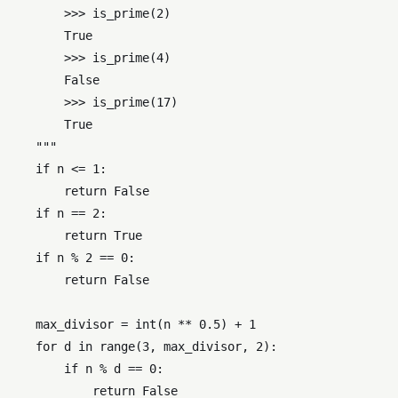
        >>> is_prime(2)

        True

        >>> is_prime(4)

        False

        >>> is_prime(17)

        True

    """
if
 n <= 
1
:

return
False
if
 n == 
2
:

return
True
if
 n % 
2
 == 
0
:

return
False
    max_divisor = 
int
(n ** 
0.5
) + 
1
for
 d 
in
range
(
3
, max_divisor, 
2
):

if
 n % d == 
0
:

return
False