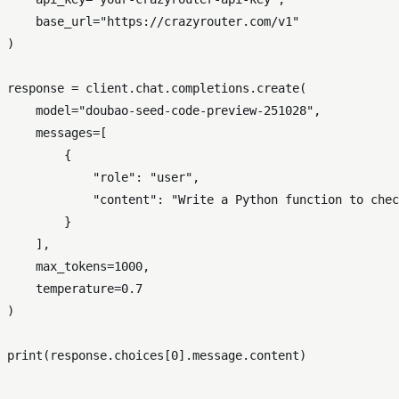
    base_url=
"https://crazyrouter.com/v1"
)

response = client.chat.completions.create(

    model=
"doubao-seed-code-preview-251028"
,

    messages=[

        {

"role"
: 
"user"
,

"content"
: 
"Write a Python function to chec
        }

    ],

    max_tokens=
1000
,

    temperature=
0.7
)

print
(response.choices[
0