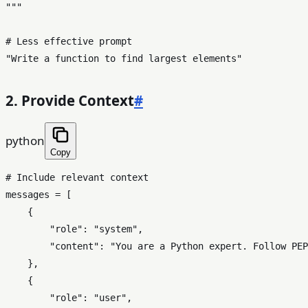
"""
# Less effective prompt
"Write a function to find largest elements"
2. Provide Context
#
python
Copy
# Include relevant context
messages = [

    {

"role"
: 
"system"
,

"content"
: 
"You are a Python expert. Follow PEP
    },

    {

"role"
: 
"user"
,
