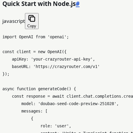
Quick Start with Node.js
#
javascript
Copy
import
OpenAI
from
'openai'
;

const
 client = 
new
OpenAI
({

apiKey
: 
'your-crazyrouter-api-key'
,

baseURL
: 
'https://crazyrouter.com/v1'
});

async
function
generateCode
(
) {

const
 response = 
await
 client.
chat
.
completions
.
crea
model
: 
'doubao-seed-code-preview-251028'
,

messages
: [

            {

role
: 
'user'
,
