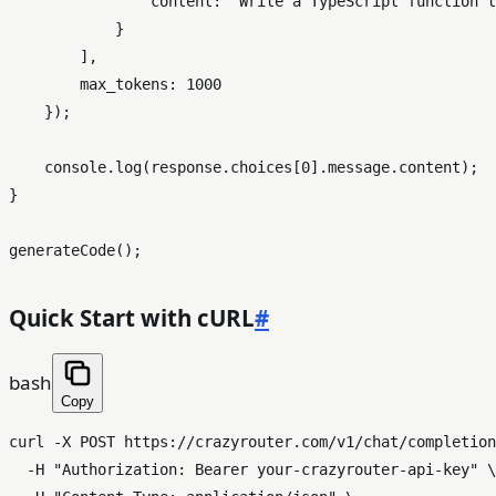
content
: 
'Write a TypeScript function t
            }

        ],

max_tokens
: 
1000
    });

console
.
log
(response.
choices
[
0
].
message
.
content
);

}

generateCode
Quick Start with cURL
#
bash
Copy
curl -X POST https://crazyrouter.com/v1/chat/completion
  -H 
"Authorization: Bearer your-crazyrouter-api-key"
 \
