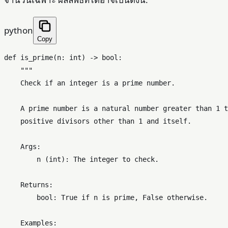
python
Copy
def
is_prime
(
n: 
int
) -> 
bool
:

"""

    Check if an integer is a prime number.

    A prime number is a natural number greater than 1 t
    positive divisors other than 1 and itself.

    Args:

        n (int): The integer to check.

    Returns:

        bool: True if n is prime, False otherwise.

    Examples:
