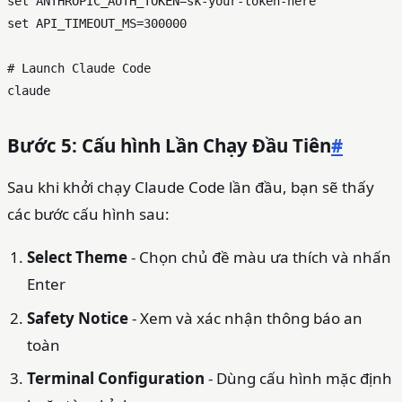
set ANTHROPIC_AUTH_TOKEN=sk-your-token-here

set API_TIMEOUT_MS=300000

# Launch Claude Code

Bước 5: Cấu hình Lần Chạy Đầu Tiên
#
Sau khi khởi chạy Claude Code lần đầu, bạn sẽ thấy
các bước cấu hình sau:
Select Theme
- Chọn chủ đề màu ưa thích và nhấn
Enter
Safety Notice
- Xem và xác nhận thông báo an
toàn
Terminal Configuration
- Dùng cấu hình mặc định