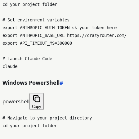
cd
 your-project-folder

# Set environment variables
export
export
export
 API_TIMEOUT_MS=300000

# Launch Claude Code
Windows PowerShell
#
powershell
Copy
# Navigate to your project directory

cd your-project-folder
