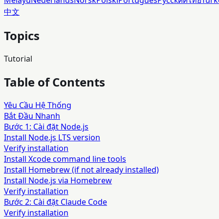
中文
Topics
Tutorial
Table of Contents
Yêu Cầu Hệ Thống
Bắt Đầu Nhanh
Bước 1: Cài đặt Node.js
Install Node.js LTS version
Verify installation
Install Xcode command line tools
Install Homebrew (if not already installed)
Install Node.js via Homebrew
Verify installation
Bước 2: Cài đặt Claude Code
Verify installation