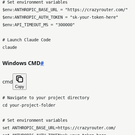
# Set environment variables

$env:ANTHROPIC_BASE_URL = "https://crazyrouter.com/"

$env:ANTHROPIC_AUTH_TOKEN = "sk-your-token-here"

$env:API_TIMEOUT_MS = "300000"

# Launch Claude Code

Windows CMD
#
cmd
Copy
# Navigate to your project directory

cd your-project-folder

# Set environment variables

set ANTHROPIC_BASE_URL=https://crazyrouter.com/
