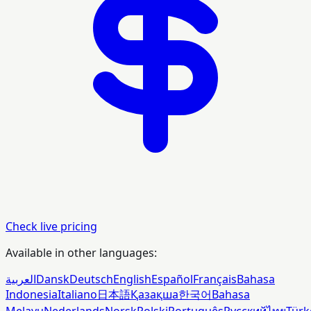
Check live pricing
Available in other languages:
العربية
Dansk
Deutsch
English
Español
Français
Bahasa
Indonesia
Italiano
日本語
Қазақша
한국어
Bahasa
Melayu
Nederlands
Norsk
Polski
Português
Русский
ไทย
Türk