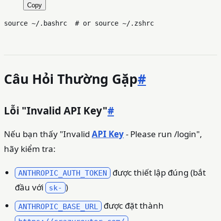
Copy
source
 ~/.bashrc  
# or source ~/.zshrc
Câu Hỏi Thường Gặp
#
Lỗi "Invalid API Key"
#
Nếu bạn thấy "Invalid
API Key
- Please run /login",
hãy kiểm tra:
được thiết lập đúng (bắt
ANTHROPIC_AUTH_TOKEN
đầu với
)
sk-
được đặt thành
ANTHROPIC_BASE_URL
https://crazyrouter.com/