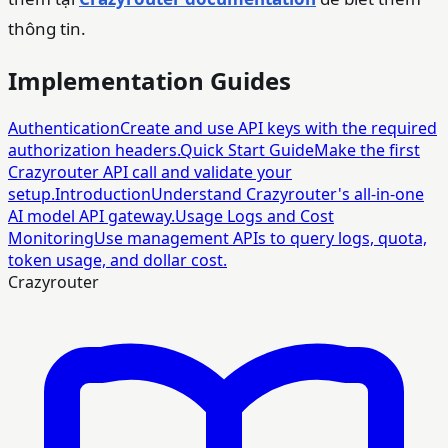
thông tin.
Implementation Guides
Authentication
Create and use API keys with the required
authorization headers.
Quick Start Guide
Make the first
Crazyrouter API call and validate your
setup.
Introduction
Understand Crazyrouter's all-in-one
AI model API gateway.
Usage Logs and Cost
Monitoring
Use management APIs to query logs, quota,
token usage, and dollar cost.
Crazyrouter