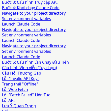
Bước 3: Cấu hình Truy cập API
Bước 4: Khởi chạy Claude Code
Navigate to your project directory
Set environment variables
Launch Claude Code
Navigate to your project directory
Set environment variables
Launch Claude Code
Navigate to your project directory
Set environment variables
Launch Claude Code
Bước 5: Cấu hình Lần Chạy Đầu Tiên
Cấu hình Vĩnh viễn (Tùy chọn)
Câu Hỏi Thường Gặp
Lỗi "Invalid API Key"
Trạng thái "Offline"
Lỗi Web Fetch
Lỗi "Fetch Failed" Liên Tục
Lỗi API
Lưu Ý Quan Trọng