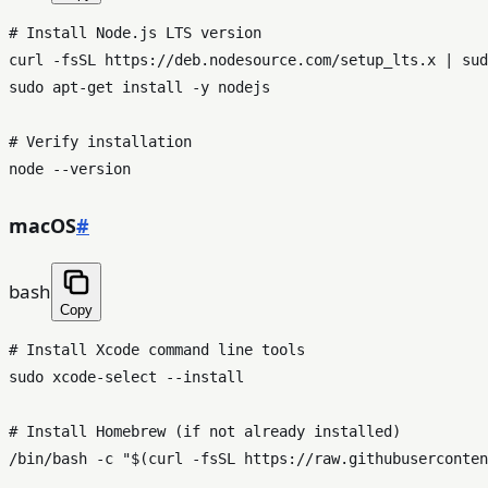
# Install Node.js LTS version
curl -fsSL https://deb.nodesource.com/setup_lts.x | 
sud
sudo
 apt-get install -y nodejs

# Verify installation
macOS
#
bash
Copy
# Install Xcode command line tools
sudo
 xcode-select --install

# Install Homebrew (if not already installed)
/bin/bash -c 
"
$(curl -fsSL https://raw.githubuserconten