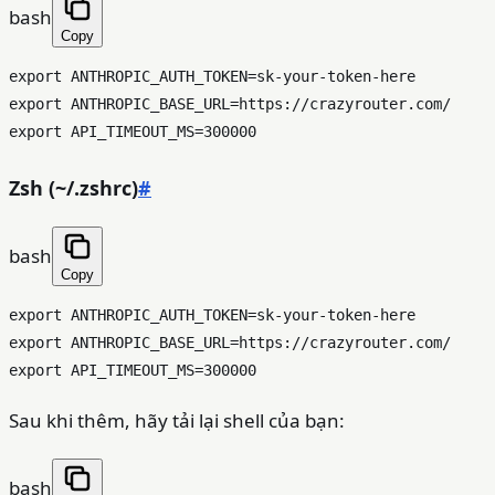
bash
Copy
export
export
export
Zsh (~/.zshrc)
#
bash
Copy
export
export
export
Sau khi thêm, hãy tải lại shell của bạn:
bash