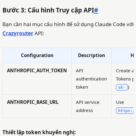
Bước 3: Cấu hình Truy cập API
#
Bạn cần hai mục cấu hình để sử dụng Claude Code với
Crazyrouter
API:
Configuration
Description
Ho
ANTHROPIC_AUTH_TOKEN
API
Create a 
authentication
Tokens pa
token
)
sk-
ANTHROPIC_BASE_URL
API service
Use
address
https:/
Thiết lập token khuyến nghị: