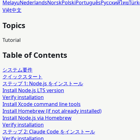
Melayu
Nederlands
Norsk
Polski
Português
Русский
ไทย
Türk
Việt
中文
Topics
Tutorial
Table of Contents
システム要件
クイックスタート
ステップ 1: Node.js をインストール
Install Node.js LTS version
Verify installation
Install Xcode command line tools
Install Homebrew (if not already installed)
Install Node.js via Homebrew
Verify installation
ステップ 2: Claude Code をインストール
Verify installation