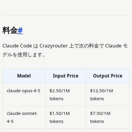
料金
#
Claude Code は Crazyrouter 上で次の料金で Claude モ
デルを使用します。
Model
Input Price
Output Price
claude-opus-4-5
$2.50/1M
$12.50/1M
tokens
tokens
claude-sonnet-
$1.50/1M
$7.50/1M
4-5
tokens
tokens