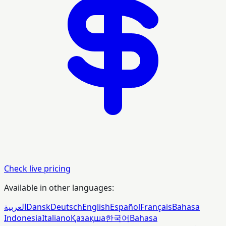
Check live pricing
Available in other languages:
العربية
Dansk
Deutsch
English
Español
Français
Bahasa
Indonesia
Italiano
Қазақша
한국어
Bahasa