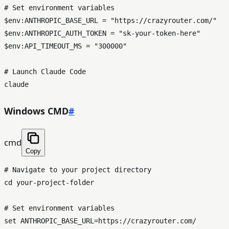
# Set environment variables

$env:ANTHROPIC_BASE_URL = "https://crazyrouter.com/"

$env:ANTHROPIC_AUTH_TOKEN = "sk-your-token-here"

$env:API_TIMEOUT_MS = "300000"

# Launch Claude Code

Windows CMD
#
cmd
Copy
# Navigate to your project directory

cd your-project-folder

# Set environment variables

set ANTHROPIC_BASE_URL=https://crazyrouter.com/
