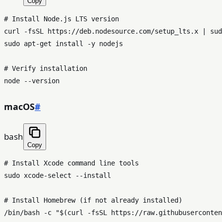
Copy
# Install Node.js LTS version
curl -fsSL https://deb.nodesource.com/setup_lts.x | 
sud
sudo
 apt-get install -y nodejs

# Verify installation
macOS
#
bash
Copy
# Install Xcode command line tools
sudo
 xcode-select --install

# Install Homebrew (if not already installed)
/bin/bash -c 
"
$(curl -fsSL https://raw.githubuserconten