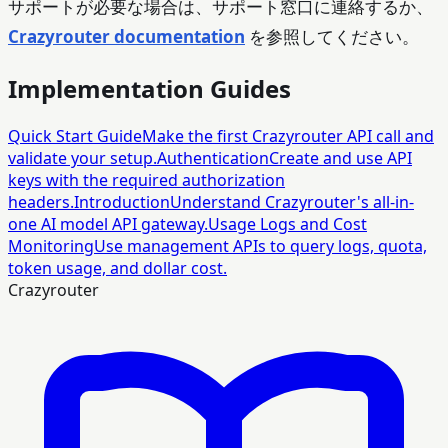
サポートが必要な場合は、サポート窓口に連絡するか、
Crazyrouter documentation
を参照してください。
Implementation Guides
Quick Start Guide
Make the first Crazyrouter API call and
validate your setup.
Authentication
Create and use API
keys with the required authorization
headers.
Introduction
Understand Crazyrouter's all-in-
one AI model API gateway.
Usage Logs and Cost
Monitoring
Use management APIs to query logs, quota,
token usage, and dollar cost.
Crazyrouter