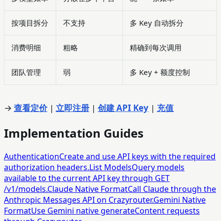
按项目拆分
不支持
多 Key 自动拆分
消费明细
粗略
精确到每次调用
团队管理
弱
多 Key + 额度控制
→
查看定价
|
立即注册
|
创建 API Key
|
充值
Implementation Guides
Authentication
Create and use API keys with the required
authorization headers.
List Models
Query models
available to the current API key through GET
/v1/models.
Claude Native Format
Call Claude through the
Anthropic Messages API on Crazyrouter.
Gemini Native
Format
Use Gemini native generateContent requests