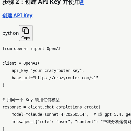
步骤 2：创建 API Key 并使用
#
创建 API Key
python
Copy
from
 openai 
import
 OpenAI

client = OpenAI(

    api_key=
"your-crazyrouter-key"
,

    base_url=
"https://crazyrouter.com/v1"
)

# 用同一个 Key 调用任何模型
response = client.chat.completions.create(

    model=
"claude-sonnet-4-20250514"
,  
# 或 gpt-5.4, ge
    messages=[{
"role"
: 
"user"
, 
"content"
: 
"帮我分析这份财