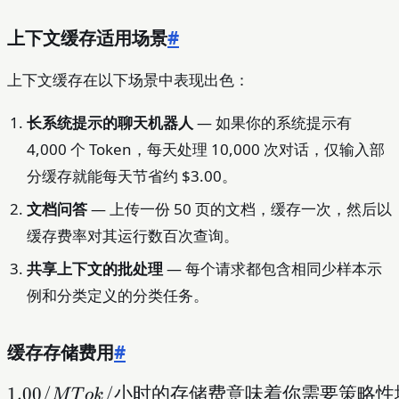
上下文缓存适用场景
#
上下文缓存在以下场景中表现出色：
长系统提示的聊天机器人
— 如果你的系统提示有
4,000 个 Token，每天处理 10,000 次对话，仅输入部
分缓存就能每天节省约 $3.00。
文档问答
— 上传一份 50 页的文档，缓存一次，然后以
缓存费率对其运行数百次查询。
共享上下文的批处理
— 每个请求都包含相同少样本示
例和分类定义的分类任务。
缓存存储费用
#
1.00/MTok/
1.00/
/
小时的存储费意味着你需要策略性
M
T
o
k