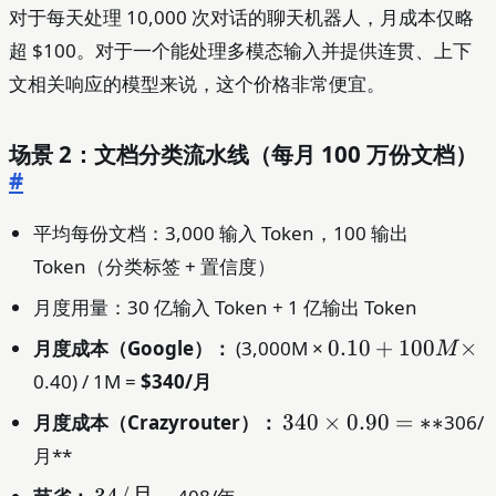
对于每天处理 10,000 次对话的聊天机器人，月成本仅略
超 $100。对于一个能处理多模态输入并提供连贯、上下
文相关响应的模型来说，这个价格非常便宜。
场景 2：文档分类流水线（每月 100 万份文档）
#
平均每份文档：3,000 输入 Token，100 输出
Token（分类标签 + 置信度）
月度用量：30 亿输入 Token + 1 亿输出 Token
0.10
0.10
+
100
×
月度成本（Google）：
(3,000M ×
M
+
0.40) / 1M =
$340/月
100M
340
340
×
0.90
=
∗
∗
月度成本（Crazyrouter）：
306/
×
×
月**
0.90
34/