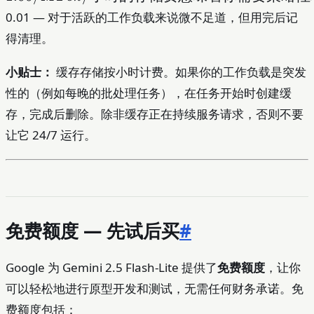
小时的存储
0.01 — 对于活跃的工作负载来说微不足道，但用完后记
费意味着你
得清理。
需要策略性
地管理缓存
小贴士：
缓存存储按小时计费。如果你的工作负载是突发
内容和缓存
性的（例如每晚的批处理任务），在任务开始时创建缓
时长。一个
10,000
存，完成后删除。除非缓存正在持续服务请求，否则不要
Token 的缓
让它 24/7 运行。
存上下文每
小时维护成
本为
免费额度 — 先试后买
#
Google 为 Gemini 2.5 Flash-Lite 提供了
免费额度
，让你
可以轻松地进行原型开发和测试，无需任何财务承诺。免
费额度包括：