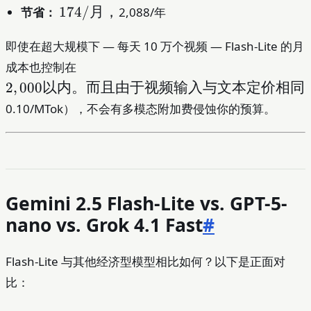
174/
174/
月，
节省：
2,088/年
= **
月，
即使在超大规模下 — 每天 10 万个视频 — Flash-Lite 的月
2,000
成本也控制在
以
2
,
000
以内。而且由于视频输入与文本定价相同
内。
0.10/MTok），不会有多模态附加费侵蚀你的预算。
而且
由于
视频
输入
与文
本定
Gemini 2.5 Flash-Lite vs. GPT-5-
价相
nano vs. Grok 4.1 Fast
#
同（
Flash-Lite 与其他经济型模型相比如何？以下是正面对
比：