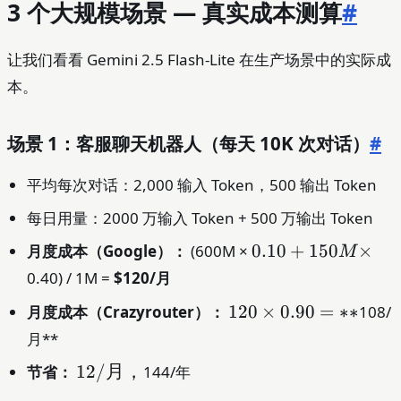
3 个大规模场景 — 真实成本测算
#
让我们看看 Gemini 2.5 Flash-Lite 在生产场景中的实际成
本。
场景 1：客服聊天机器人（每天 10K 次对话）
#
平均每次对话：2,000 输入 Token，500 输出 Token
每日用量：2000 万输入 Token + 500 万输出 Token
0.10
0.10
+
150
×
月度成本（Google）：
(600M ×
M
+
0.40) / 1M =
$120/月
150M
120
120
×
0.90
=
∗
∗
月度成本（Crazyrouter）：
108/
×
×
月**
0.90
12/
12/
月，
节省：
144/年
=
月，
**