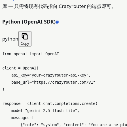
库 — 只需将现有代码指向 Crazyrouter 的端点即可。
Python (OpenAI SDK)
#
python
Copy
from
 openai 
import
 OpenAI

client = OpenAI(

    api_key=
"your-crazyrouter-api-key"
,

    base_url=
"https://crazyrouter.com/v1"
)

response = client.chat.completions.create(

    model=
"gemini-2.5-flash-lite"
,

    messages=[

        {
"role"
: 
"system"
, 
"content"
: 
"You are a helpfu