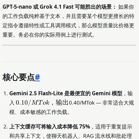
GPT-5-nano 或 Grok 4.1 Fast 可能胜出的场景：
如果你
的工作负载纯粹基于文本，并且需要某个模型更擅长的特
定指令遵循特性或工具调用模式，那么模型质量比价格更
重要。务必在你的实际用例上进行测试。
核心要点
#
Gemini 2.5 Flash-Lite 是最便宜的 Gemini 模型
，输
0.10/MTok，
0.10/
，输出
入
0.40/MTok — 非常适合大规
M
T
o
k
输出
模、成本敏感的工作负载。
上下文缓存可将输入成本降低 75%
，适用于重复提示
和共享上下文，使聊天机器人、RAG 流水线和批处理