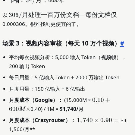
34/
月，
节省：
408/年
=
月，
**
306/
306/
月处理一百万份文档
—
每份文档仅
以
月处
0.000306。很难找到更便宜的了。
理一
百万
场景 3：视频内容审核（每天 10 万个视频）
#
份文
档
—
平均每次视频分析：5,000 输入 Token（视频帧），
每份
200 输出 Token
文档
每日用量：5 亿输入 Token + 2000 万输出 Token
仅
月度用量：150 亿输入 + 6 亿输出
0.10
0.10
+
月度成本（Google）：
(15,000M ×
+
600
×
0.40) / 1M =
$1,740/月
M
600M
1,740
1
,
740
×
0.90
=
∗
∗
月度成本（Crazyrouter）：
×
×
1,566/月**
0.90