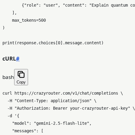
        {
"role"
: 
"user"
, 
"content"
: 
"Explain quantum co
    ],

    max_tokens=
500
)

print
(response.choices[
0
cURL
#
bash
Copy
curl https://crazyrouter.com/v1/chat/completions \

  -H 
"Content-Type: application/json"
 \

  -H 
"Authorization: Bearer your-crazyrouter-api-key"
 \

  -d 
'{

    "model": "gemini-2.5-flash-lite",

    "messages": [
