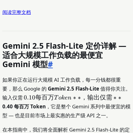
阅读完整文档
Gemini 2.5 Flash-Lite 定价详解 —
适合大规模工作负载的最便宜
Gemini 模型
#
如果你正在运行大规模 AI 工作负载，每一分钱都很重
要，那么 Google 的
Gemini 2.5 Flash-Lite
值得你关注。
0.10 每百
0.10
每百万
∗
∗
，输出仅需
∗
∗
输入仅需
T
o
k
e
n
万
0.40 每百万 Token
，它是整个 Gemini 系列中最便宜的模
Token**，
型 — 也是目前市场上最实惠的生产级 API 之一。
输出仅需
**
在本指南中，我们将全面解析 Gemini 2.5 Flash-Lite 的定