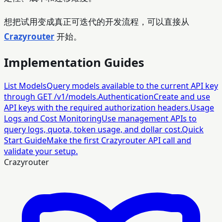
想把试用变成真正可迭代的开发流程，可以直接从
Crazyrouter
开始。
Implementation Guides
List Models
Query models available to the current API key
through GET /v1/models.
Authentication
Create and use
API keys with the required authorization headers.
Usage
Logs and Cost Monitoring
Use management APIs to
query logs, quota, token usage, and dollar cost.
Quick
Start Guide
Make the first Crazyrouter API call and
validate your setup.
Crazyrouter