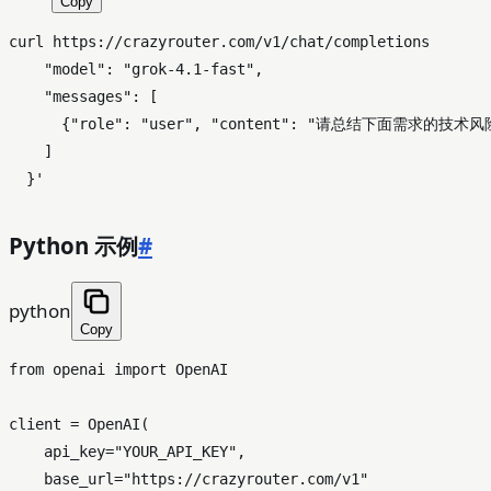
Copy
curl https://crazyrouter.com/v1/chat/completions       
    "model": "grok-4.1-fast",

    "messages": [

      {"role": "user", "content": "请总结下面需求的
    ]

  }'
Python 示例
#
python
Copy
from
 openai 
import
 OpenAI

client = OpenAI(

    api_key=
"YOUR_API_KEY"
,

    base_url=
"https://crazyrouter.com/v1"