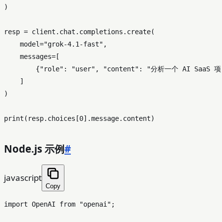
)

resp = client.chat.completions.create(

    model=
"grok-4.1-fast"
,

    messages=[

        {
"role"
: 
"user"
, 
"content"
: 
"分析一个 AI Saa
    ]

)

print
(resp.choices[
0
Node.js 示例
#
javascript
Copy
import
OpenAI
from
"openai"
;
