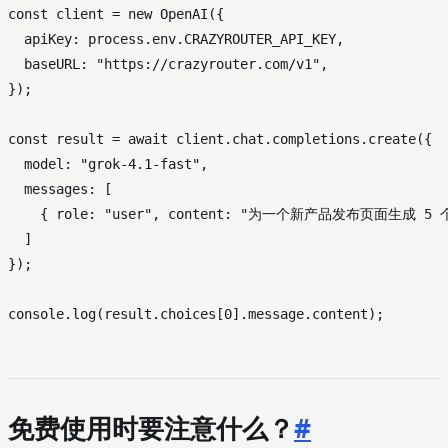
const
 client = 
new
OpenAI
({

apiKey
: process.
env
.
CRAZYROUTER_API_KEY
,

baseURL
: 
"https://crazyrouter.com/v1"
,

});

const
 result = 
await
 client.
chat
.
completions
.
create
({

model
: 
"grok-4.1-fast"
,

messages
: [

    { 
role
: 
"user"
, 
content
: 
"为一个新产品发布页面生成 5 个
  ]

});

console
.
log
(result.
choices
[
0
].
message
.
content
免费使用时要注意什么？
#