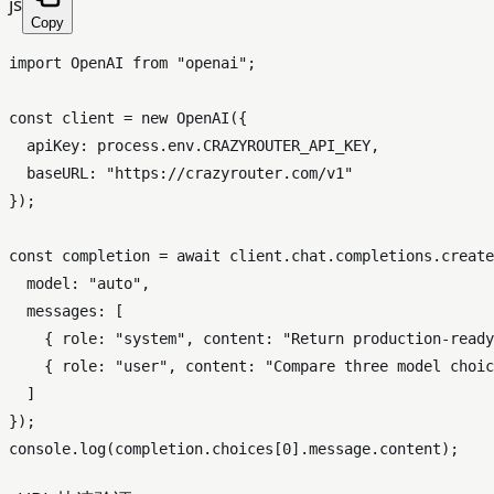
js
Copy
import
OpenAI
from
"openai"
;

const
 client = 
new
OpenAI
({

apiKey
: process.
env
.
CRAZYROUTER_API_KEY
,

baseURL
: 
"https://crazyrouter.com/v1"
});

const
 completion = 
await
 client.
chat
.
completions
.
create
model
: 
"auto"
,

messages
: [

    { 
role
: 
"system"
, 
content
: 
"Return production-ready
    { 
role
: 
"user"
, 
content
: 
"Compare three model choic
  ]

console
.
log
(completion.
choices
[
0
].
message
.
content