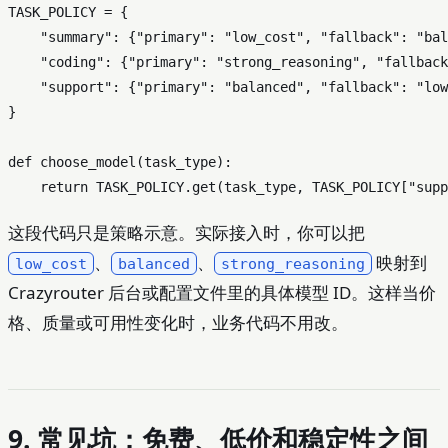
TASK_POLICY = {

"summary"
: {
"primary"
: 
"low_cost"
, 
"fallback"
: 
"bal
"coding"
: {
"primary"
: 
"strong_reasoning"
, 
"fallback
"support"
: {
"primary"
: 
"balanced"
, 
"fallback"
: 
"low
}

def
choose_model
(
task_type
):

return
 TASK_POLICY.get(task_type, TASK_POLICY[
"supp
这段代码只是策略示意。实际接入时，你可以把
、
、
映射到
low_cost
balanced
strong_reasoning
Crazyrouter 后台或配置文件里的具体模型 ID。这样当价
格、质量或可用性变化时，业务代码不用改。
9. 常见坑：免费、低价和稳定性之间