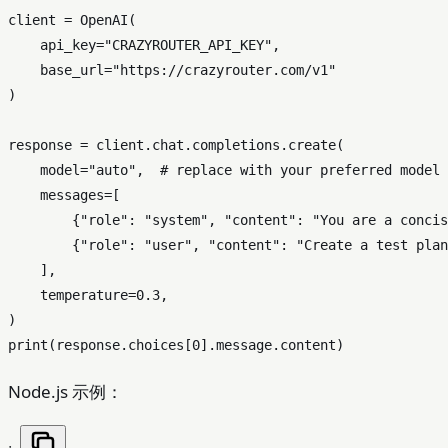
client = OpenAI(

    api_key=
"CRAZYROUTER_API_KEY"
,

    base_url=
"https://crazyrouter.com/v1"
)

response = client.chat.completions.create(

    model=
"auto"
,  
# replace with your preferred model 
    messages=[

        {
"role"
: 
"system"
, 
"content"
: 
"You are a concis
        {
"role"
: 
"user"
, 
"content"
: 
"Create a test plan
    ],

    temperature=
0.3
,

print
(response.choices[
0
Node.js 示例：