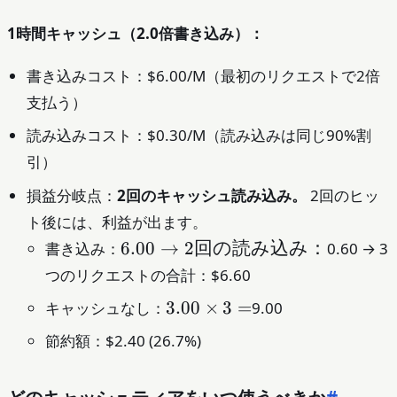
1時間キャッシュ（2.0倍書き込み）：
書き込みコスト：$6.00/M（最初のリクエストで2倍
支払う）
読み込みコスト：$0.30/M（読み込みは同じ90%割
引）
損益分岐点：
2回のキャッシュ読み込み。
2回のヒッ
ト後には、利益が出ます。
6.00
6.00
→
2
回の読み込み：
書き込み：
0.60 → 3
→ 2
つのリクエストの合計：$6.60
回の
3.00
3.00
×
3
=
キャッシュなし：
9.00
読み
× 3
込
節約額：$2.40 (26.7%)
=
み：
どのキャッシュティアをいつ使うべきか
#