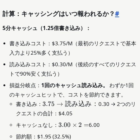
計算：キャッシングはいつ報われるか？
#
5分キャッシュ（1.25倍書き込み）：
書き込みコスト：$3.75/M（最初のリクエストで基本
入力より25%多く支払う）
読み込みコスト：$0.30/M（後続のすべてのリクエス
トで90%安く支払う）
損益分岐点：
1回のキャッシュ読み込み。
わずか1回
のキャッシュヒットで、コストを節約できます。
3.75
3.75
→
読み込み：
書き込み：
0.30 → 2つのリ
→
クエストの合計：$4.05
読み
3.00
3.00
×
2
=
キャッシュなし：
6.00
込
× 2
み：
節約額：$1.95 (32.5%)
=