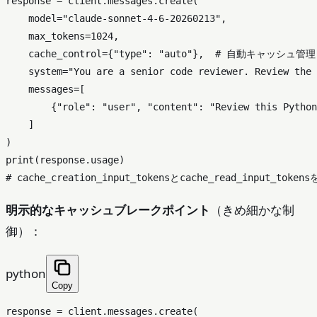
response = client.messages.create(

    model=
"claude-sonnet-4-6-20260213"
,

    max_tokens=
1024
,

    cache_control={
"type"
: 
"auto"
},  
# 自動キャッシュ管理
    system=
"You are a senior code reviewer. Review the 
    messages=[

        {
"role"
: 
"user"
, 
"content"
: 
"Review this Python
    ]

print
# cache_creation_input_tokensとcache_read_input_token
明示的なキャッシュブレークポイント
（きめ細かな制
御）：
python
Copy
response = client.messages.create(
