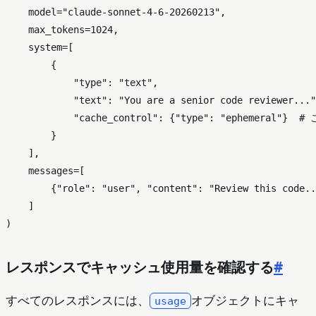
    model=
"claude-sonnet-4-6-20260213"
,

    max_tokens=
1024
,

    system=[

        {

"type"
: 
"text"
,

"text"
: 
"You are a senior code reviewer..."
"cache_control"
: {
"type"
: 
"ephemeral"
}  
#
        }

    ],

    messages=[

        {
"role"
: 
"user"
, 
"content"
: 
"Review this code..
    ]

レスポンスでキャッシュ使用量を確認する
#
すべてのレスポンスには、
オブジェクトにキャ
usage