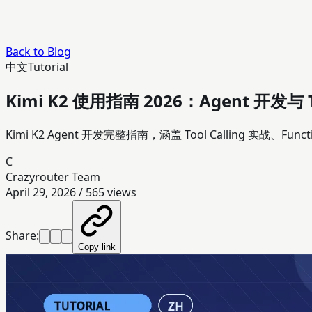
Back to Blog
中文
Tutorial
Kimi K2 使用指南 2026：Agent 开发与 To
Kimi K2 Agent 开发完整指南，涵盖 Tool Calling 实战、Func
C
Crazyrouter Team
April 29, 2026
/
565
views
Share:
Copy link