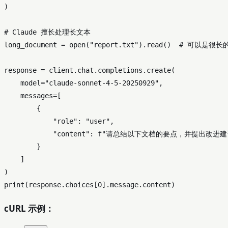
)

# Claude 擅长处理长文本
long_document = 
open
(
"report.txt"
).read()  
# 可以是很长
response = client.chat.completions.create(

    model=
"claude-sonnet-4-5-20250929"
,

    messages=[

        {

"role"
: 
"user"
,

"content"
: 
f"请总结以下文档的要点，并提出改进建议
        }

    ]

print
(response.choices[
0
cURL 示例：