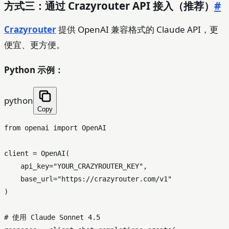
方式三：通过 Crazyrouter API 接入（推荐）
#
Crazyrouter
提供 OpenAI 兼容格式的 Claude API，更
便宜、更方便。
Python 示例：
python
Copy
from
 openai 
import
 OpenAI

client = OpenAI(

    api_key=
"YOUR_CRAZYROUTER_KEY"
,

    base_url=
"https://crazyrouter.com/v1"
)

# 使用 Claude Sonnet 4.5