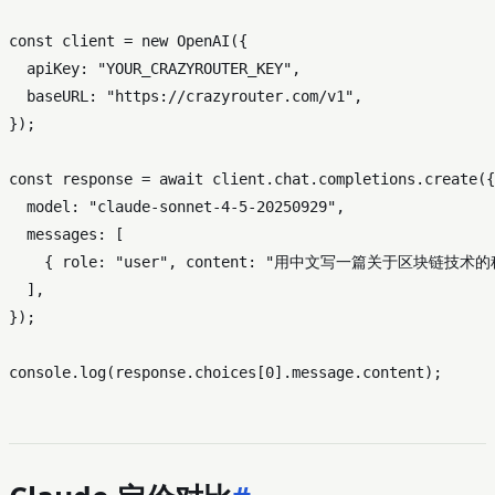
const
 client = 
new
OpenAI
({

apiKey
: 
"YOUR_CRAZYROUTER_KEY"
,

baseURL
: 
"https://crazyrouter.com/v1"
,

});

const
 response = 
await
 client.
chat
.
completions
.
create
({

model
: 
"claude-sonnet-4-5-20250929"
,

messages
: [

    { 
role
: 
"user"
, 
content
: 
"用中文写一篇关于区块链技术的
  ],

});

console
.
log
(response.
choices
[
0
].
message
.
content