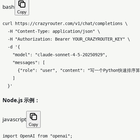
bash
Copy
curl https://crazyrouter.com/v1/chat/completions \

  -H 
"Content-Type: application/json"
 \

  -H 
"Authorization: Bearer YOUR_CRAZYROUTER_KEY"
 \

  -d 
'{

    "model": "claude-sonnet-4-5-20250929",

    "messages": [

      {"role": "user", "content": "写一个Python快
    ]

  }'
Node.js 示例：
javascript
Copy
import
OpenAI
from
"openai"
;
