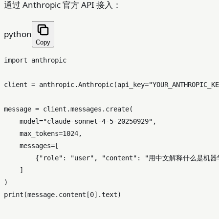
通过 Anthropic 官方 API 接入：
python
Copy
import
 anthropic

client = anthropic.Anthropic(api_key=
"YOUR_ANTHROPIC_KE
message = client.messages.create(

    model=
"claude-sonnet-4-5-20250929"
,

    max_tokens=
1024
,

    messages=[

        {
"role"
: 
"user"
, 
"content"
: 
"用中文解释什么是机器
    ]

print
(message.content[
0