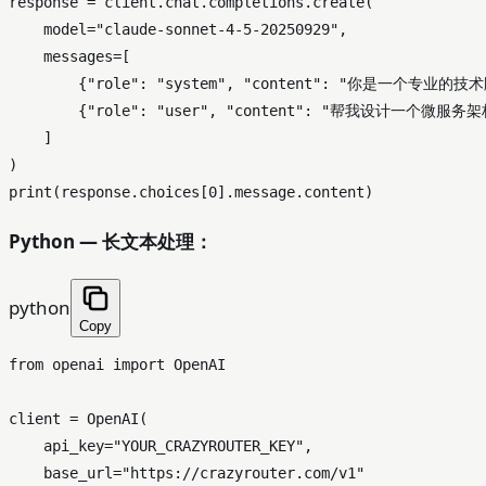
response = client.chat.completions.create(

    model=
"claude-sonnet-4-5-20250929"
,

    messages=[

        {
"role"
: 
"system"
, 
"content"
: 
"你是一个专业的技术
        {
"role"
: 
"user"
, 
"content"
: 
"帮我设计一个微服务架
    ]

print
(response.choices[
0
Python — 长文本处理：
python
Copy
from
 openai 
import
 OpenAI

client = OpenAI(

    api_key=
"YOUR_CRAZYROUTER_KEY"
,

    base_url=
"https://crazyrouter.com/v1"