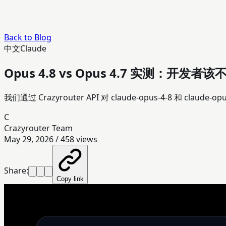
Back to Blog
中文
Claude
Opus 4.8 vs Opus 4.7 实测：开发
我们通过 Crazyrouter API 对 claude-opus-4-8 和
C
Crazyrouter Team
May 29, 2026
/
458
views
Share:
Copy link