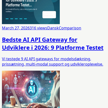
March 27, 2026
316
views
Dansk
Comparison
Bedste AI API Gateway for
Udviklere i 2026: 9 Platforme Testet
Vi testede 9 AI API gateways for modelsdækning,
prissætning, multi-modal support og udvikleroplevelse.