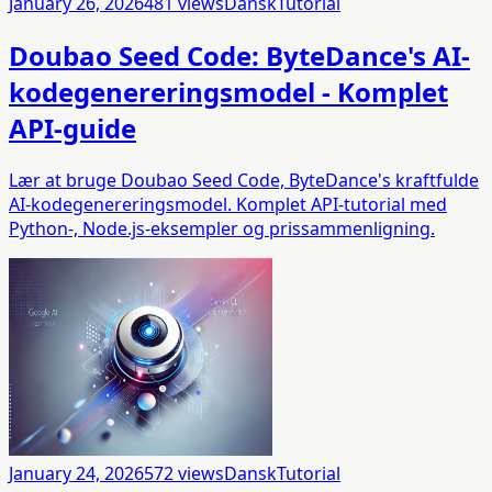
January 26, 2026
481
views
Dansk
Tutorial
Doubao Seed Code: ByteDance's AI-
kodegenereringsmodel - Komplet
API-guide
Lær at bruge Doubao Seed Code, ByteDance's kraftfulde
AI-kodegenereringsmodel. Komplet API-tutorial med
Python-, Node.js-eksempler og pris­sammenligning.
January 24, 2026
572
views
Dansk
Tutorial