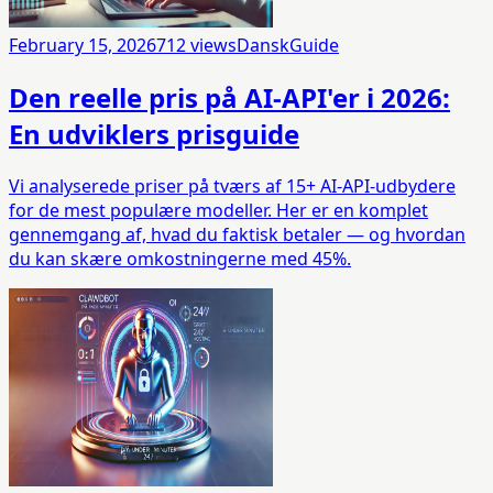
February 15, 2026
712
views
Dansk
Guide
Den reelle pris på AI-API'er i 2026:
En udviklers prisguide
Vi analyserede priser på tværs af 15+ AI-API-udbydere
for de mest populære modeller. Her er en komplet
gennemgang af, hvad du faktisk betaler — og hvordan
du kan skære omkostningerne med 45%.