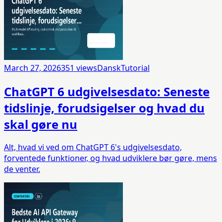
March 27, 2026
351
views
Dansk
Tutorial
ChatGPT 6 udgivelsesdato: Seneste
tidslinje, forudsigelser og hvad du
skal gøre nu
Alt, hvad vi ved om ChatGPT 6's udgivelsesdato,
forventede funktioner, og hvad udviklere bør gøre, mens
de venter.