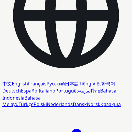
中文
English
Français
Русский
日本語
Tiếng Việt
한국어
Deutsch
Español
Italiano
Português
العربية
ไทย
Bahasa
Indonesia
Bahasa
Melayu
Türkçe
Polski
Nederlands
Dansk
Norsk
Қазақша