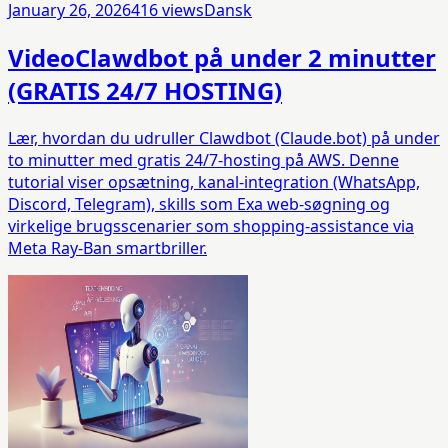
January 26, 2026
416
views
Dansk
Video
Clawdbot på under 2 minutter
(GRATIS 24/7 HOSTING)
Lær, hvordan du udruller Clawdbot (Claude.bot) på under
to minutter med gratis 24/7‑hosting på AWS. Denne
tutorial viser opsætning, kanal‑integration (WhatsApp,
Discord, Telegram), skills som Exa web‑søgning og
virkelige brugsscenarier som shopping‑assistance via
Meta Ray‑Ban smartbriller.