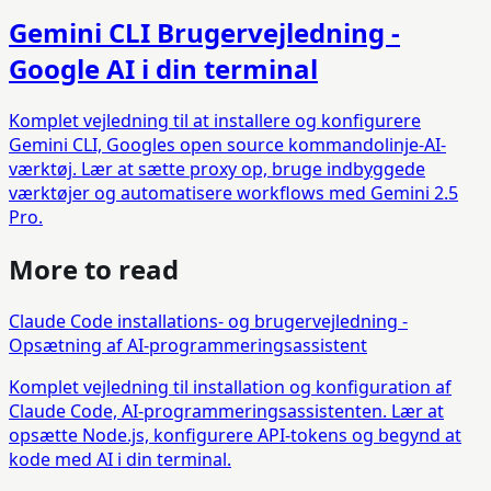
Gemini CLI Brugervejledning -
Google AI i din terminal
Komplet vejledning til at installere og konfigurere
Gemini CLI, Googles open source kommandolinje-AI-
værktøj. Lær at sætte proxy op, bruge indbyggede
værktøjer og automatisere workflows med Gemini 2.5
Pro.
More to read
Claude Code installations- og brugervejledning -
Opsætning af AI-programmeringsassistent
Komplet vejledning til installation og konfiguration af
Claude Code, AI-programmeringsassistenten. Lær at
opsætte Node.js, konfigurere API-tokens og begynd at
kode med AI i din terminal.