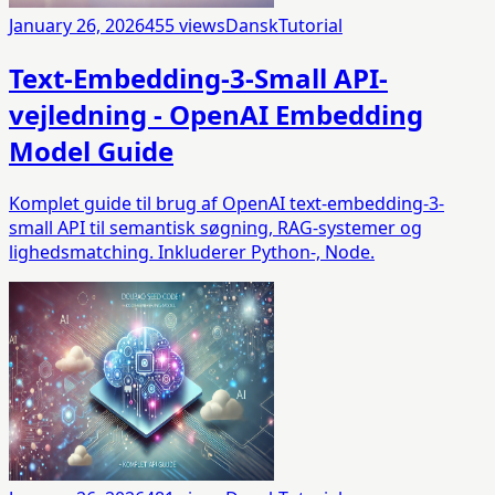
January 26, 2026
455
views
Dansk
Tutorial
Text-Embedding-3-Small API-
vejledning - OpenAI Embedding
Model Guide
Komplet guide til brug af OpenAI text-embedding-3-
small API til semantisk søgning, RAG-systemer og
lighedsmatching. Inkluderer Python-, Node.