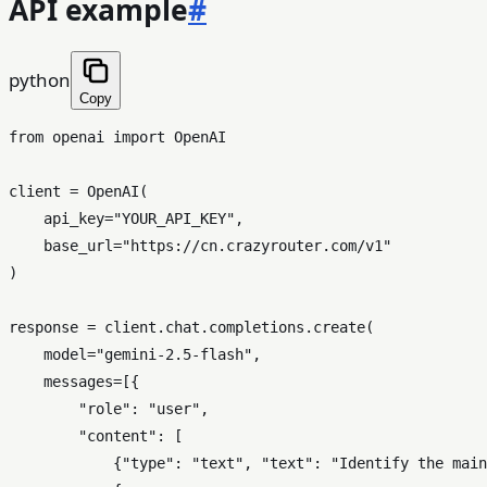
API example
#
python
Copy
from
 openai 
import
 OpenAI

client = OpenAI(

    api_key=
"YOUR_API_KEY"
,

    base_url=
"https://cn.crazyrouter.com/v1"
)

response = client.chat.completions.create(

    model=
"gemini-2.5-flash"
,

    messages=[{

"role"
: 
"user"
,

"content"
: [

            {
"type"
: 
"text"
, 
"text"
: 
"Identify the main