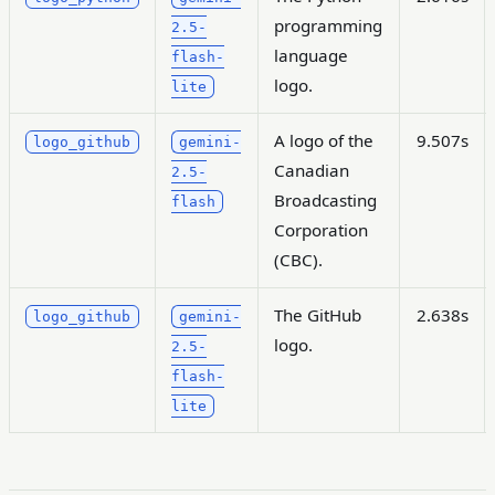
programming
2.5-
language
flash-
logo.
lite
A logo of the
9.507s
logo_github
gemini-
Canadian
2.5-
Broadcasting
flash
Corporation
(CBC).
The GitHub
2.638s
logo_github
gemini-
logo.
2.5-
flash-
lite