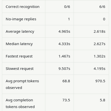
Correct recognition
0/6
6/6
No-image replies
1
0
Average latency
4.965s
2.618s
Median latency
4.333s
2.627s
Fastest request
1.467s
1.302s
Slowest request
9.507s
4.195s
Avg prompt tokens
68.8
970.5
observed
Avg completion
73.5
5.8
tokens observed