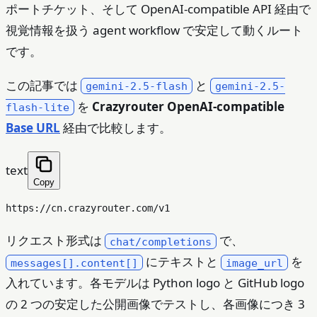
ポートチケット、そして OpenAI-compatible API 経由で
視覚情報を扱う agent workflow で安定して動くルート
です。
この記事では
と
gemini-2.5-flash
gemini-2.5-
を
Crazyrouter OpenAI-compatible
flash-lite
Base URL
経由で比較します。
text
Copy
リクエスト形式は
で、
chat/completions
にテキストと
を
messages[].content[]
image_url
入れています。各モデルは Python logo と GitHub logo
の 2 つの安定した公開画像でテストし、各画像につき 3