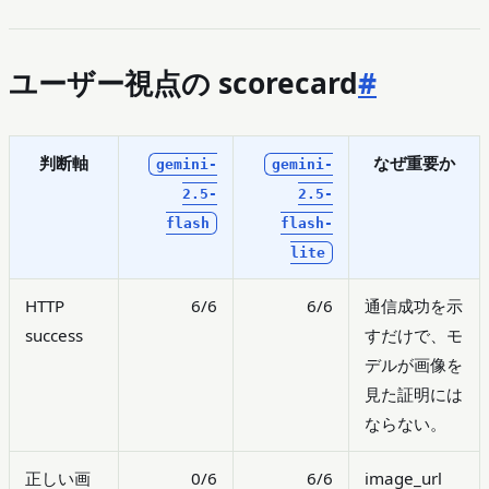
ユーザー視点の scorecard
#
判断軸
なぜ重要か
gemini-
gemini-
2.5-
2.5-
flash
flash-
lite
HTTP
6/6
6/6
通信成功を示
success
すだけで、モ
デルが画像を
見た証明には
ならない。
正しい画
0/6
6/6
image_url