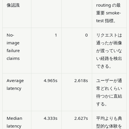
像認識
routing の最
重要 smoke-
test 指標。
No-
1
0
リクエストは
image
通ったが画像
failure
が渡っていな
claims
い経路を検出
できる。
Average
4.965s
2.618s
ユーザーが通
latency
常どれくらい
待つかに直結
する。
Median
4.333s
2.627s
平均よりも典
latency
型的な体験を