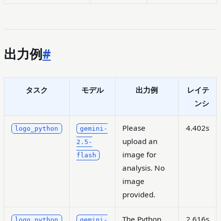
出力例
#
タスク
モデル
出力例
レイテ
ンシ
Please
4.402s
logo_python
gemini-
upload an
2.5-
image for
flash
analysis. No
image
provided.
The Python
2.616s
logo_python
gemini-