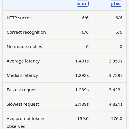
mini
plus
HTTP success
6/6
6/6
Correct recognition
6/6
6/6
No-image replies
0
0
Average latency
1.491s
3.859s
Median latency
1.292s
3.729s
Fastest request
1.239s
3.423s
Slowest request
2.189s
4.821s
Avg prompt tokens
159.0
176.0
observed