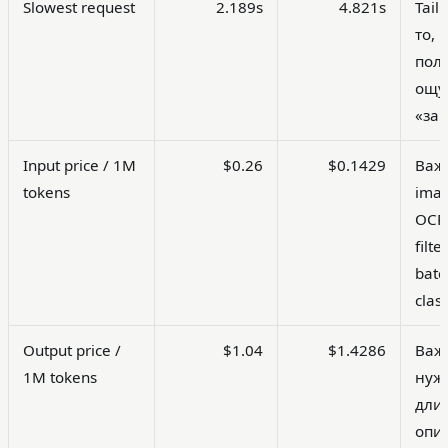
Slowest request
2.189s
4.821s
Tail
то, 
пол
ощу
«за
Input price / 1M
$0.26
$0.1429
Важ
tokens
imag
OCR 
filte
batc
class
Output price /
$1.04
$1.4286
Важ
1M tokens
нуж
дли
опи