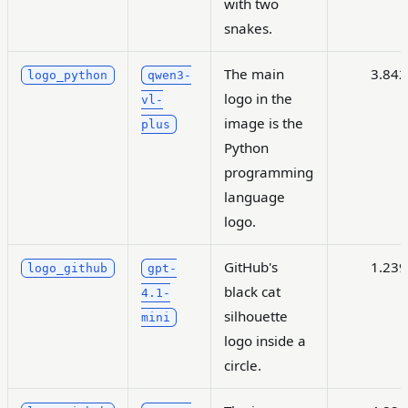
with two
snakes.
The main
3.842
logo_python
qwen3-
logo in the
vl-
image is the
plus
Python
programming
language
logo.
GitHub's
1.239
logo_github
gpt-
black cat
4.1-
silhouette
mini
logo inside a
circle.