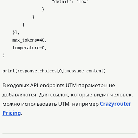
"detail"
: 
"low"
                }

            }

        ]

    }],

    max_tokens=
40
,

    temperature=
0
,

)

print
(response.choices[
0
В кодовых API endpoints UTM-параметры не
добавляются. Для ссылок, которые видит человек,
можно использовать UTM, например
Crazyrouter
Pricing
.