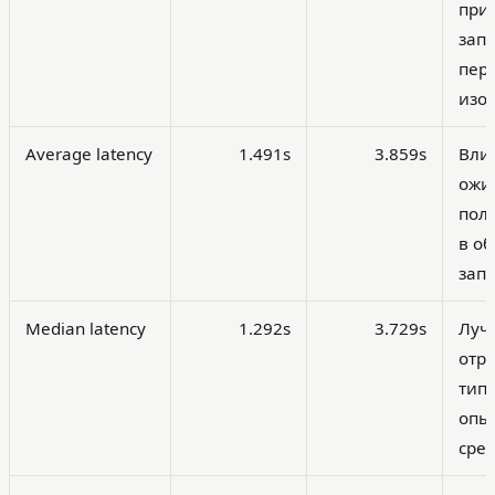
при
запр
пер
изо
Average latency
1.491s
3.859s
Вли
ожи
пол
в о
запр
Median latency
1.292s
3.729s
Луч
отр
тип
опыт
сре