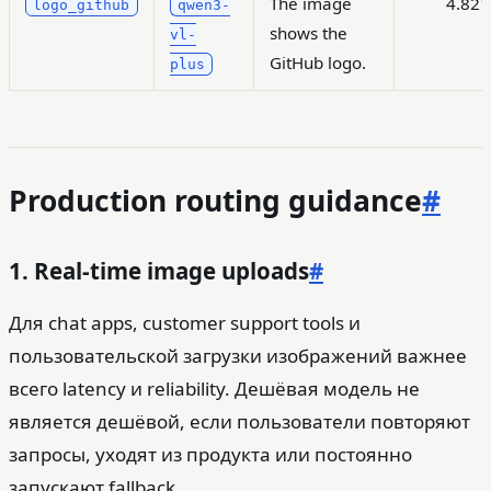
The image
4.821
logo_github
qwen3-
shows the
vl-
GitHub logo.
plus
Production routing guidance
#
1. Real-time image uploads
#
Для chat apps, customer support tools и
пользовательской загрузки изображений важнее
всего latency и reliability. Дешёвая модель не
является дешёвой, если пользователи повторяют
запросы, уходят из продукта или постоянно
запускают fallback.