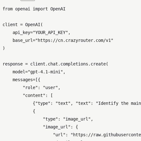
from
 openai 
import
 OpenAI

client = OpenAI(

    api_key=
"YOUR_API_KEY"
,

    base_url=
"https://cn.crazyrouter.com/v1"
)

response = client.chat.completions.create(

    model=
"gpt-4.1-mini"
,

    messages=[{

"role"
: 
"user"
,

"content"
: [

            {
"type"
: 
"text"
, 
"text"
: 
"Identify the main
            {

"type"
: 
"image_url"
,

"image_url"
: {

"url"
: 
"https://raw.githubuserconte