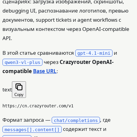
сценариях: загрузка изображений, скриншоты,
debugging UI, распознавание логотипов, превью
документов, support tickets и agent workflows с
визуальным контекстом через OpenAI-compatible
API.
В этой статье сравниваются
и
gpt-4.1-mini
через
Crazyrouter OpenAI-
qwen3-vl-plus
compatible
Base URL
:
text
Copy
Формат запроса —
, где
chat/completions
содержит текст и
messages[].content[]