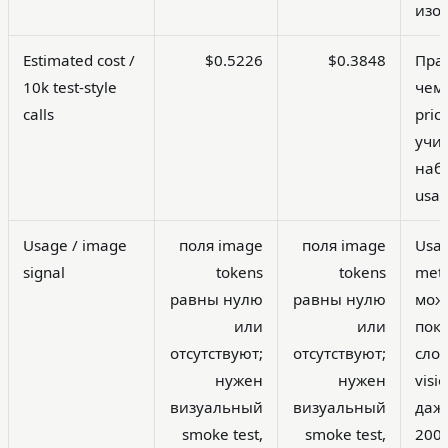
изо
Estimated cost /
$0.5226
$0.3848
Пра
10k test-style
чем 
calls
price
учи
наб
usag
Usage / image
поля image
поля image
Usa
signal
tokens
tokens
met
равны нулю
равны нулю
мож
или
или
пок
отсутствуют;
отсутствуют;
сло
нужен
нужен
visi
визуальный
визуальный
даж
smoke test,
smoke test,
200.