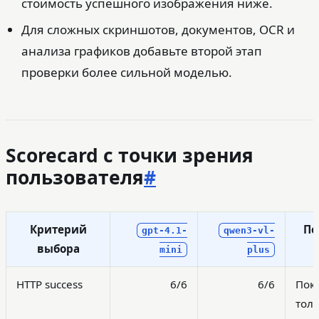
стоимость успешного изображения ниже.
Для сложных скриншотов, документов, OCR и
анализа графиков добавьте второй этап
проверки более сильной моделью.
Scorecard с точки зрения
пользователя
#
Критерий
По
gpt-4.1-
qwen3-vl-
выбора
mini
plus
HTTP success
6/6
6/6
Пок
тол