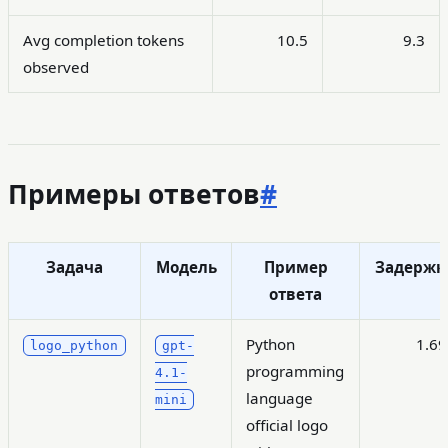
Avg completion tokens
10.5
9.3
observed
Примеры ответов
#
Задача
Модель
Пример
Задержк
ответа
Python
1.69
logo_python
gpt-
programming
4.1-
language
mini
official logo