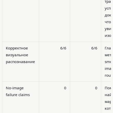
тра
успе
док
что
уви
изо
Корректное
6/6
6/6
Гла
визуальное
мет
распознавание
smok
imag
rout
No-image
0
0
Пом
failure claims
най
мар
кот