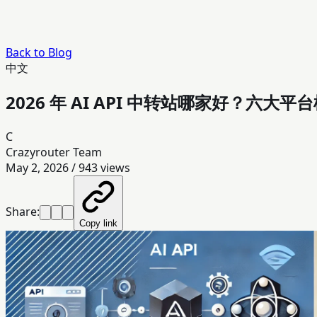
Back to Blog
中文
2026 年 AI API 中转站哪家好？六大
C
Crazyrouter Team
May 2, 2026
/
943
views
Share:
Copy link