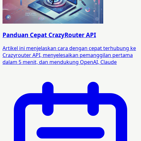
Panduan Cepat CrazyRouter API
Artikel ini menjelaskan cara dengan cepat terhubung ke
Crazyrouter API, menyelesaikan pemanggilan pertama
dalam 5 menit, dan mendukung OpenAI, Claude