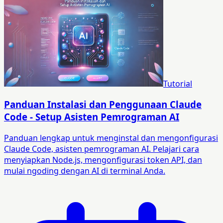
Tutorial
Panduan Instalasi dan Penggunaan Claude
Code - Setup Asisten Pemrograman AI
Panduan lengkap untuk menginstal dan mengonfigurasi
Claude Code, asisten pemrograman AI. Pelajari cara
menyiapkan Node.js, mengonfigurasi token API, dan
mulai ngoding dengan AI di terminal Anda.