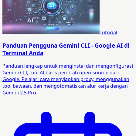
Tutorial
Panduan Pengguna Gemini CLI - Google AI di
Terminal Anda
Panduan lengkap untuk menginstal dan mengonfigurasi
Gemini CLI, tool AI baris perintah open-source dari
Google. Pelajari cara menyiapkan proxy, menggunakan
tool bawaan, dan mengotomatiskan alur kerja dengan
Gemini 2.5 Pro.