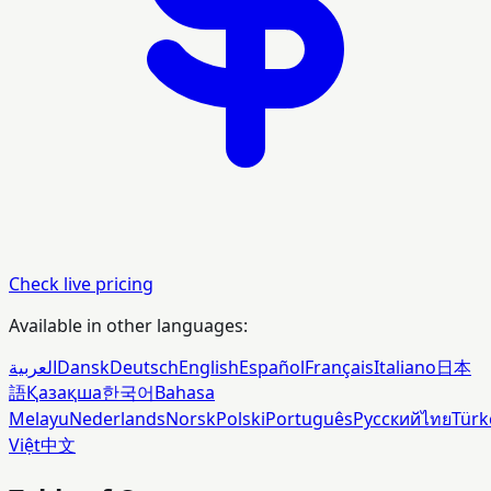
Check live pricing
Available in other languages:
العربية
Dansk
Deutsch
English
Español
Français
Italiano
日本
語
Қазақша
한국어
Bahasa
Melayu
Nederlands
Norsk
Polski
Português
Русский
ไทย
Türk
Việt
中文