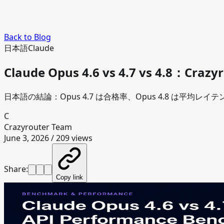
Back to Blog
日本語
Claude
Claude Opus 4.6 vs 4.7 vs 4.8：Cr
日本語の結論：Opus 4.7 は合格率、Opus 4.8 は平均レ
C
Crazyrouter Team
June 3, 2026
/
209
views
Share:
Copy link