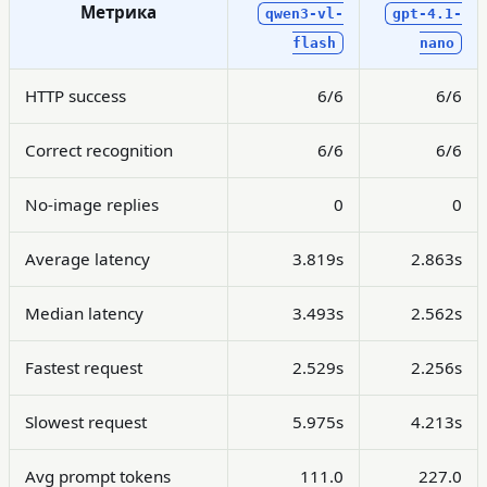
Метрика
qwen3-vl-
gpt-4.1-
flash
nano
HTTP success
6/6
6/6
Correct recognition
6/6
6/6
No-image replies
0
0
Average latency
3.819s
2.863s
Median latency
3.493s
2.562s
Fastest request
2.529s
2.256s
Slowest request
5.975s
4.213s
Avg prompt tokens
111.0
227.0