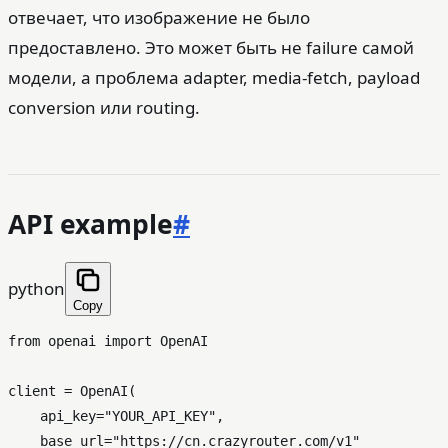
отвечает, что изображение не было
предоставлено. Это может быть не failure самой
модели, а проблема adapter, media-fetch, payload
conversion или routing.
API example
#
python
Copy
from
 openai 
import
 OpenAI

client = OpenAI(

    api_key=
"YOUR_API_KEY"
,

    base_url=
"https://cn.crazyrouter.com/v1"