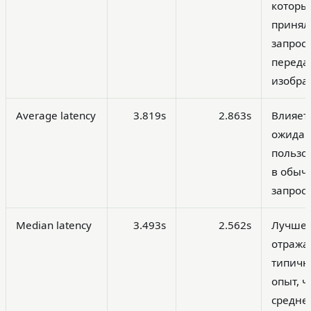
которы
принял
запрос,
переда
изобра
Average latency
3.819s
2.863s
Влияет
ожида
пользо
в обыч
запросе
Median latency
3.493s
2.562s
Лучше
отража
типич
опыт, 
средне