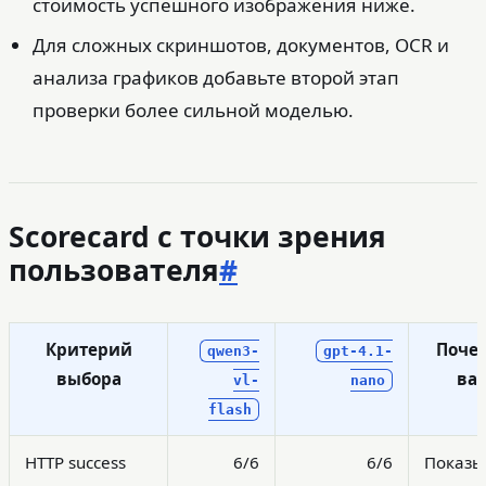
стоимость успешного изображения ниже.
Для сложных скриншотов, документов, OCR и
анализа графиков добавьте второй этап
проверки более сильной моделью.
Scorecard с точки зрения
пользователя
#
Критерий
Почем
qwen3-
gpt-4.1-
выбора
ва
vl-
nano
flash
HTTP success
6/6
6/6
Показы