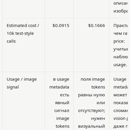
описан
изобра
Estimated cost /
$0.0915
$0.1666
Практи
10k test-style
чем raw
calls
price:
учитыв
наблю
usage.
Usage / image
в usage
поля image
Usage
signal
metadata
tokens
metada
есть
равны нулю
может
явный
или
показа
сигнал
отсутствуют;
слома
image
нужен
vision p
tokens
визуальный
даже п