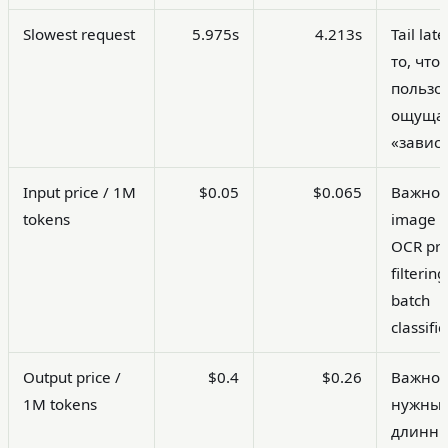
Slowest request
5.975s
4.213s
Tail lat
то, что
пользо
ощущае
«завис
Input price / 1M
$0.05
$0.065
Важно 
tokens
image t
OCR pre
filtering
batch
classific
Output price /
$0.4
$0.26
Важно,
1M tokens
нужны
длинн