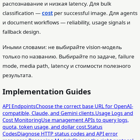
распознавание и низкая latency. Для bulk
classification —
cost
per successful image. Для agents
и document workflows — reliability, usage signals и
fallback design.
Иными словами: не выбирайте vision-модель
только по названию. Выбирайте по задаче, failure
mode, media path, latency и стоимости полезного
результата.
Implementation Guides
API Endpoints
Choose the correct base URL for OpenAI-
compatible, Claude, and Gemini clients.
Usage Logs and
Cost Monitoring
Use management APIs to query logs,
quota, token usage, and dollar cost.
Status
Codes
Diagnose HTTP status codes and API error