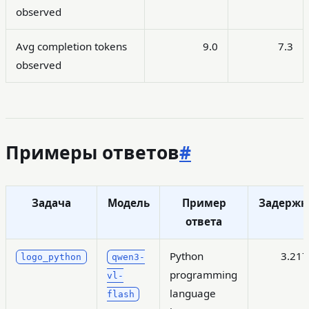
observed
Avg completion tokens
9.0
7.3
observed
Примеры ответов
#
Задача
Модель
Пример
Задержк
ответа
Python
3.217
logo_python
qwen3-
programming
vl-
language
flash