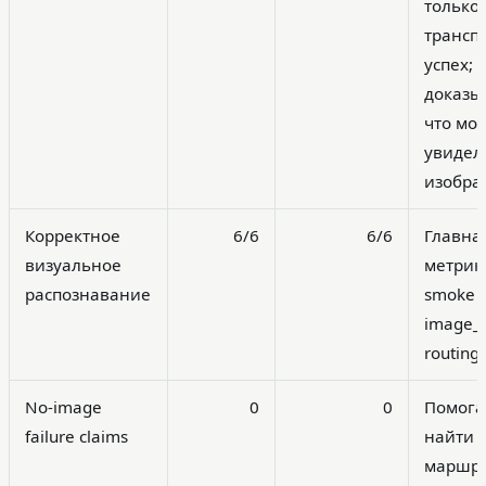
только
трансп
успех; 
доказы
что мо
увидел
изобра
Корректное
6/6
6/6
Главна
визуальное
метрик
распознавание
smoke t
image_u
routing.
No-image
0
0
Помога
failure claims
найти
маршру