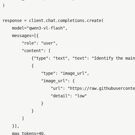
)

response = client.chat.completions.create(

    model=
"qwen3-vl-flash"
,

    messages=[{

"role"
: 
"user"
,

"content"
: [

            {
"type"
: 
"text"
, 
"text"
: 
"Identify the main
            {

"type"
: 
"image_url"
,

"image_url"
: {

"url"
: 
"https://raw.githubuserconte
"detail"
: 
"low"
                }

            }

        ]

    }],

    max_tokens=
40
,
