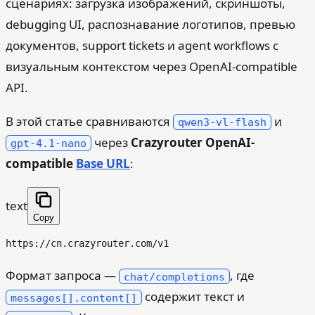
сценариях: загрузка изображений, скриншоты,
debugging UI, распознавание логотипов, превью
документов, support tickets и agent workflows с
визуальным контекстом через OpenAI-compatible
API.
В этой статье сравниваются
и
qwen3-vl-flash
через
Crazyrouter OpenAI-
gpt-4.1-nano
compatible
Base URL
:
text
Copy
Формат запроса —
, где
chat/completions
содержит текст и
messages[].content[]