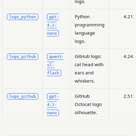
logo.
Python
4.213
logo_python
gpt-
programming
4.1-
language
nano
logo.
GitHub logo:
4.243
logo_github
qwen3-
cat head with
vl-
ears and
flash
whiskers.
GitHub
2.512
logo_github
gpt-
Octocat logo
4.1-
silhouette.
nano