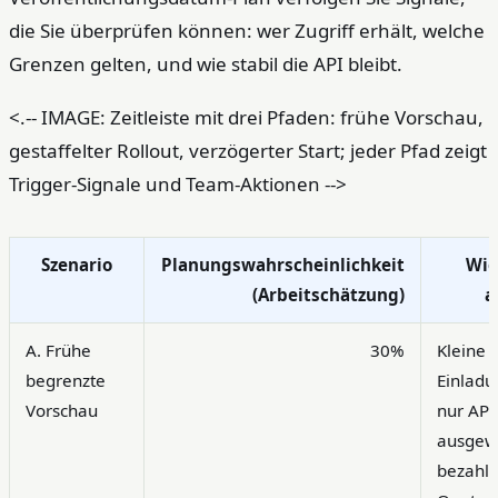
die Sie überprüfen können: wer Zugriff erhält, welche
Grenzen gelten, und wie stabil die API bleibt.
<.-- IMAGE: Zeitleiste mit drei Pfaden: frühe Vorschau,
gestaffelter Rollout, verzögerter Start; jeder Pfad zeigt
Trigger-Signale und Team-Aktionen -->
Szenario
Planungswahrscheinlichkeit
Wie
(Arbeitschätzung)
a
A. Frühe
30%
Kleine
begrenzte
Einladu
Vorschau
nur API
ausgew
bezahlt