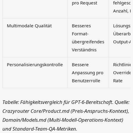
pro Request
fehlgesc
Anzahl, R
Multimodale Qualität
Besseres
Lösungsze
Format-
Überarbe
übergreifendes
Output-A
Verständnis
Personalisierungskontrolle
Bessere
Richtlini
Anpassung pro
Override-
Benutzerrolle
Rate
Tabelle: Fähigkeitsvergleich für GPT-6-Bereitschaft. Quelle:
Crazyrouter Core/Product.md (Preis-Anspruchs-Kontext),
Domain/Models.md (Multi-Modell-Operations-Kontext)
und Standard-Team-QA-Metriken.