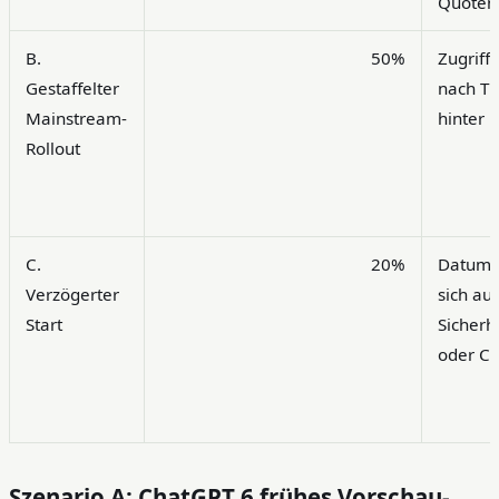
Quoten
B.
50%
Zugriff 
Gestaffelter
nach Ti
Mainstream-
hinter 
Rollout
C.
20%
Datum 
Verzögerter
sich au
Start
Sicherh
oder C
Szenario A: ChatGPT 6 frühes Vorschau-