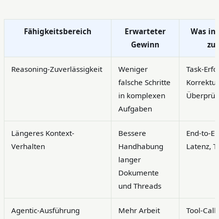
Fähigkeitsbereich
Erwarteter
Was in 
Gewinn
zu 
Reasoning-Zuverlässigkeit
Weniger
Task-Erfo
falsche Schritte
Korrektur
in komplexen
Überprüf
Aufgaben
Längeres Kontext-
Bessere
End-to-En
Verhalten
Handhabung
Latenz, 
langer
Dokumente
und Threads
Agentic-Ausführung
Mehr Arbeit
Tool-Call-