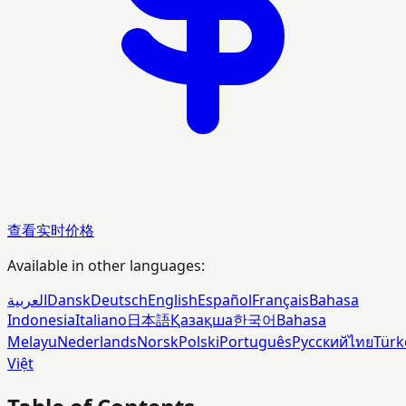
查看实时价格
Available in other languages:
العربية
Dansk
Deutsch
English
Español
Français
Bahasa
Indonesia
Italiano
日本語
Қазақша
한국어
Bahasa
Melayu
Nederlands
Norsk
Polski
Português
Русский
ไทย
Türk
Việt