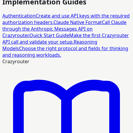
Implementation Guides
Authentication
Create and use API keys with the required
authorization headers.
Claude Native Format
Call Claude
through the Anthropic Messages API on
Crazyrouter.
Quick Start Guide
Make the first Crazyrouter
API call and validate your setup.
Reasoning
Models
Choose the right protocol and fields for thinking
and reasoning workloads.
Crazyrouter