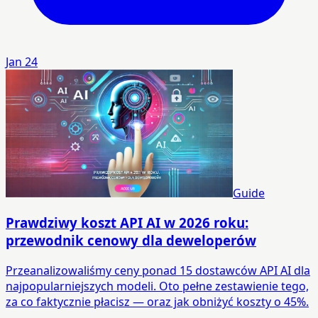
Jan 24
Guide
Prawdziwy koszt API AI w 2026 roku:
przewodnik cenowy dla deweloperów
Przeanalizowaliśmy ceny ponad 15 dostawców API AI dla
najpopularniejszych modeli. Oto pełne zestawienie tego,
za co faktycznie płacisz — oraz jak obniżyć koszty o 45%.