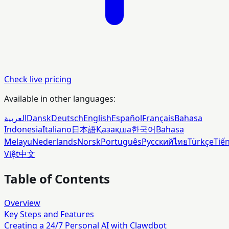
Check live pricing
Available in other languages:
العربية
Dansk
Deutsch
English
Español
Français
Bahasa
Indonesia
Italiano
日本語
Қазақша
한국어
Bahasa
Melayu
Nederlands
Norsk
Português
Русский
ไทย
Türkçe
Tiế
Việt
中文
Table of Contents
Overview
Key Steps and Features
Creating a 24/7 Personal AI with Clawdbot