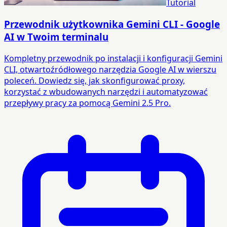
Tutorial
Przewodnik użytkownika Gemini CLI - Google
AI w Twoim terminalu
Kompletny przewodnik po instalacji i konfiguracji Gemini
CLI, otwartoźródłowego narzędzia Google AI w wierszu
poleceń. Dowiedz się, jak skonfigurować proxy,
korzystać z wbudowanych narzędzi i automatyzować
przepływy pracy za pomocą Gemini 2.5 Pro.