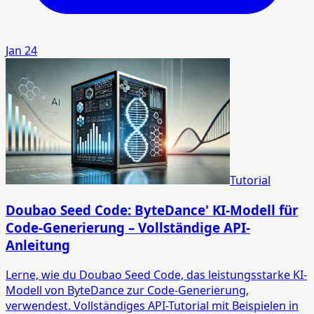
Jan 24
Tutorial
Doubao Seed Code: ByteDance' KI-Modell für
Code-Generierung – Vollständige API-
Anleitung
Lerne, wie du Doubao Seed Code, das leistungsstarke KI-
Modell von ByteDance zur Code-Generierung,
verwendest. Vollständiges API-Tutorial mit Beispielen in