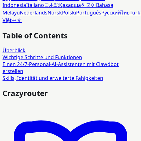
Indonesia
Italiano
日本語
Қазақша
한국어
Bahasa
Melayu
Nederlands
Norsk
Polski
Português
Русский
ไทย
Türk
Việt
中文
Table of Contents
Überblick
Wichtige Schritte und Funktionen
Einen 24/7‑Personal‑AI‑Assistenten mit Clawdbot
erstellen
Skills, Identität und erweiterte Fähigkeiten
Crazyrouter