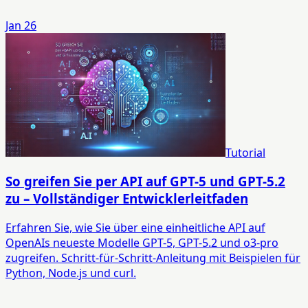
Jan 26
Tutorial
So greifen Sie per API auf GPT-5 und GPT-5.2
zu – Vollständiger Entwicklerleitfaden
Erfahren Sie, wie Sie über eine einheitliche API auf
OpenAIs neueste Modelle GPT-5, GPT-5.2 und o3-pro
zugreifen. Schritt-für-Schritt-Anleitung mit Beispielen für
Python, Node.js und curl.