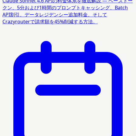
Claude Sonnet 4.6 APIの料金体系を徹底解説 — ベーストー
クン、5分および1時間のプロンプトキャッシング、Batch
API割引、データレジデンシー追加料金、そして
Crazyrouterで請求額を45%削減する方法。