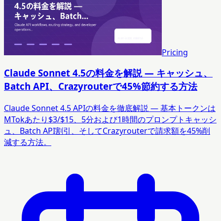
Pricing
Claude Sonnet 4.5の料金を解説 — キャッシュ、
Batch API、Crazyrouterで45%節約する方法
Claude Sonnet 4.5 APIの料金を徹底解説 — 基本トークンは
MTokあたり$3/$15、5分および1時間のプロンプトキャッシ
ュ、Batch API割引、そしてCrazyrouterで請求額を45%削
減する方法。