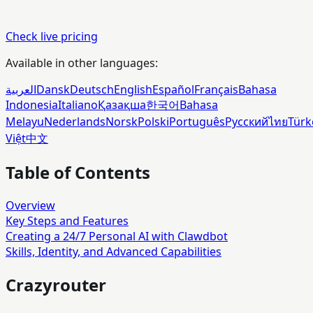
Check live pricing
Available in other languages:
العربية
Dansk
Deutsch
English
Español
Français
Bahasa
Indonesia
Italiano
Қазақша
한국어
Bahasa
Melayu
Nederlands
Norsk
Polski
Português
Русский
ไทย
Türk
Việt
中文
Table of Contents
Overview
Key Steps and Features
Creating a 24/7 Personal AI with Clawdbot
Skills, Identity, and Advanced Capabilities
Crazyrouter