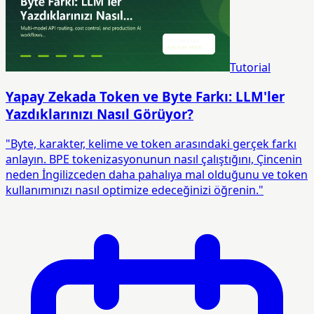
Tutorial
Yapay Zekada Token ve Byte Farkı: LLM'ler
Yazdıklarınızı Nasıl Görüyor?
"Byte, karakter, kelime ve token arasındaki gerçek farkı
anlayın. BPE tokenizasyonunun nasıl çalıştığını, Çincenin
neden İngilizceden daha pahalıya mal olduğunu ve token
kullanımınızı nasıl optimize edeceğinizi öğrenin."