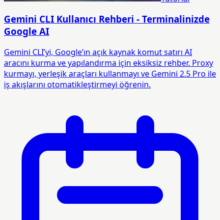
Gemini CLI Kullanıcı Rehberi - Terminalinizde
Google AI
Gemini CLI’yi, Google’ın açık kaynak komut satırı AI
aracını kurma ve yapılandırma için eksiksiz rehber. Proxy
kurmayı, yerleşik araçları kullanmayı ve Gemini 2.5 Pro ile
iş akışlarını otomatikleştirmeyi öğrenin.