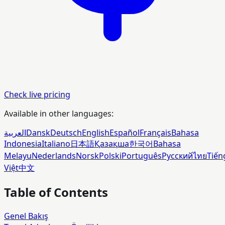
Check live pricing
Available in other languages:
العربية
Dansk
Deutsch
English
Español
Français
Bahasa
Indonesia
Italiano
日本語
Қазақша
한국어
Bahasa
Melayu
Nederlands
Norsk
Polski
Português
Русский
ไทย
Tiến
Việt
中文
Table of Contents
Genel Bakış