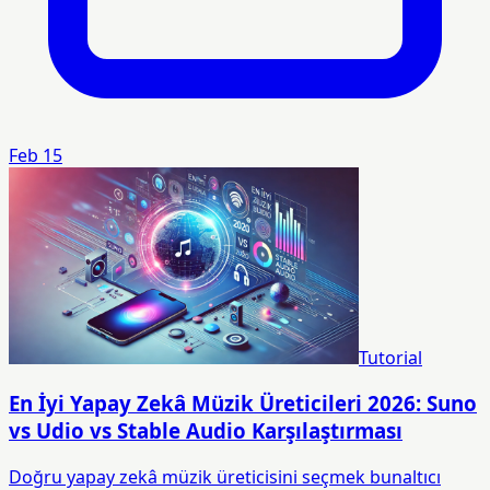
Feb 15
Tutorial
En İyi Yapay Zekâ Müzik Üreticileri 2026: Suno
vs Udio vs Stable Audio Karşılaştırması
Doğru yapay zekâ müzik üreticisini seçmek bunaltıcı