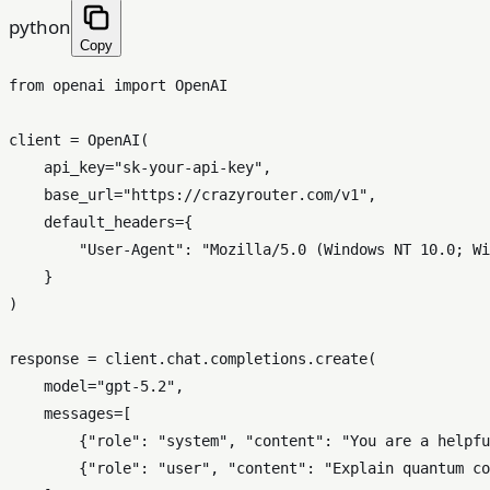
python
Copy
from
 openai 
import
 OpenAI

client = OpenAI(

    api_key=
"sk-your-api-key"
,

    base_url=
"https://crazyrouter.com/v1"
,

    default_headers={

"User-Agent"
: 
"Mozilla/5.0 (Windows NT 10.0; Wi
    }

)

response = client.chat.completions.create(

    model=
"gpt-5.2"
,

    messages=[

        {
"role"
: 
"system"
, 
"content"
: 
"You are a helpfu
        {
"role"
: 
"user"
, 
"content"
: 
"Explain quantum co