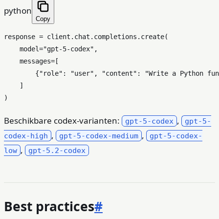
python
Copy
response = client.chat.completions.create(

    model=
"gpt-5-codex"
,

    messages=[

        {
"role"
: 
"user"
, 
"content"
: 
"Write a Python fun
    ]

Beschikbare codex-varianten:
,
gpt-5-codex
gpt-5-
,
,
codex-high
gpt-5-codex-medium
gpt-5-codex-
,
low
gpt-5.2-codex
Best practices
#