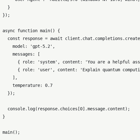
  }

});

async
function
main
(
) {

const
 response = 
await
 client.
chat
.
completions
.
create
model
: 
'gpt-5.2'
,

messages
: [

      { 
role
: 
'system'
, 
content
: 
'You are a helpful ass
      { 
role
: 
'user'
, 
content
: 
'Explain quantum computi
    ],

temperature
: 
0.7
  });

console
.
log
(response.
choices
[
0
].
message
.
content
);

}

main