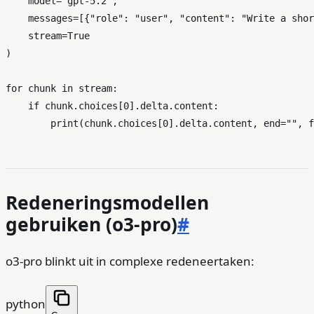
    model=
"gpt-5.2"
,

    messages=[{
"role"
: 
"user"
, 
"content"
: 
"Write a shor
    stream=
True
)

for
 chunk 
in
 stream:

if
 chunk.choices[
0
].delta.content:

print
(chunk.choices[
0
].delta.content, end=
""
, f
Redeneringsmodellen
gebruiken (o3-pro)
#
o3-pro blinkt uit in complexe redeneertaken:
python