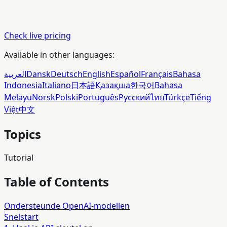
Check live pricing
Available in other languages:
العربية
Dansk
Deutsch
English
Español
Français
Bahasa
Indonesia
Italiano
日本語
Қазақша
한국어
Bahasa
Melayu
Norsk
Polski
Português
Русский
ไทย
Türkçe
Tiếng
Việt
中文
Topics
Tutorial
Table of Contents
Ondersteunde OpenAI-modellen
Snelstart