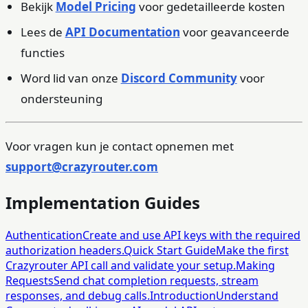
Bekijk
Model Pricing
voor gedetailleerde kosten
Lees de
API Documentation
voor geavanceerde
functies
Word lid van onze
Discord Community
voor
ondersteuning
Voor vragen kun je contact opnemen met
support@crazyrouter.com
Implementation Guides
Authentication
Create and use API keys with the required
authorization headers.
Quick Start Guide
Make the first
Crazyrouter API call and validate your setup.
Making
Requests
Send chat completion requests, stream
responses, and debug calls.
Introduction
Understand