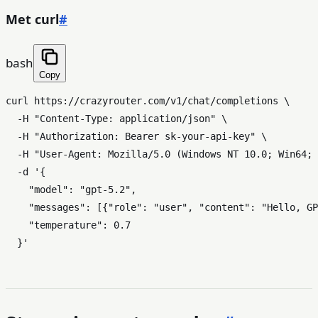
Met curl
#
bash
Copy
curl https://crazyrouter.com/v1/chat/completions \

  -H 
"Content-Type: application/json"
 \

  -H 
"Authorization: Bearer sk-your-api-key"
 \

  -H 
"User-Agent: Mozilla/5.0 (Windows NT 10.0; Win64; 
  -d 
'{

    "model": "gpt-5.2",

    "messages": [{"role": "user", "content": "Hello, GP
    "temperature": 0.7

  }'