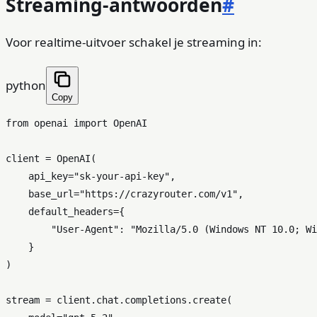
Streaming-antwoorden
#
Voor realtime-uitvoer schakel je streaming in:
python
Copy
from
 openai 
import
 OpenAI

client = OpenAI(

    api_key=
"sk-your-api-key"
,

    base_url=
"https://crazyrouter.com/v1"
,

    default_headers={

"User-Agent"
: 
"Mozilla/5.0 (Windows NT 10.0; Wi
    }

)

stream = client.chat.completions.create(
