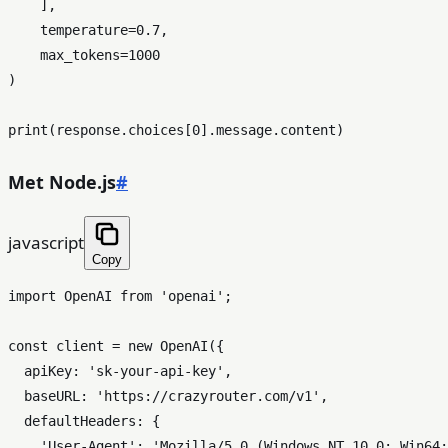
    ],

    temperature=
0.7
,

    max_tokens=
1000
)

print
(response.choices[
0
Met Node.js
#
javascript
Copy
import
OpenAI
from
'openai'
;

const
 client = 
new
OpenAI
({

apiKey
: 
'sk-your-api-key'
,

baseURL
: 
'https://crazyrouter.com/v1'
,

defaultHeaders
: {

'User-Agent'
: 
'Mozilla/5.0 (Windows NT 10.0; Win64;