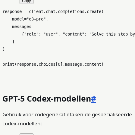
Copy
response = client.chat.completions.create(

    model=
"o3-pro"
,

    messages=[

        {
"role"
: 
"user"
, 
"content"
: 
"Solve this step by
    ]

)

print
(response.choices[
0
GPT-5 Codex-modellen
#
Gebruik voor codegeneratietaken de gespecialiseerde
codex-modellen: